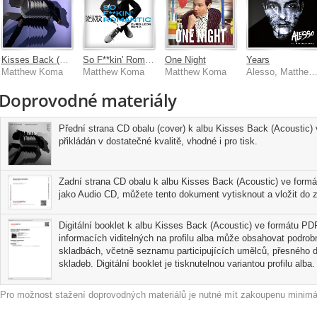
Kisses Back (CRaymak Remix)
So F**kin' Romantic (Chris Leon Remix)
One Night
Years
Matthew Koma
Matthew Koma
Matthew Koma
Alesso, Matthew Ko
Doprovodné materiály
Přední strana CD obalu (cover) k albu Kisses Back (Acoustic)
přikládán v dostatečné kvalitě, vhodné i pro tisk.
Zadní strana CD obalu k albu Kisses Back (Acoustic) ve formá
jako Audio CD, můžete tento dokument vytisknout a vložit do z
Digitální booklet k albu Kisses Back (Acoustic) ve formátu PDF 
informacích viditelných na profilu alba může obsahovat podrobn
skladbách, včetně seznamu participujících umělců, přesného d
skladeb. Digitální booklet je tisknutelnou variantou profilu alba.
Pro možnost stažení doprovodných materiálů je nutné mít zakoupenu minimál