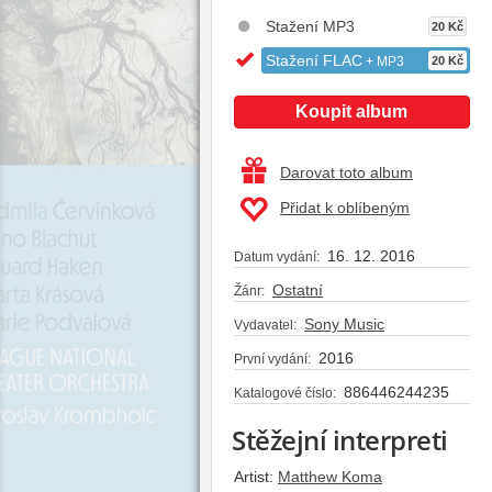
Stažení MP3
20 Kč
Stažení FLAC
+ MP3
20 Kč
Koupit album
Darovat toto album
Přidat k oblíbeným
16. 12. 2016
Datum vydání:
Ostatní
Žánr:
Sony Music
Vydavatel:
2016
První vydání:
886446244235
Katalogové číslo:
Stěžejní interpreti
Artist:
Matthew Koma