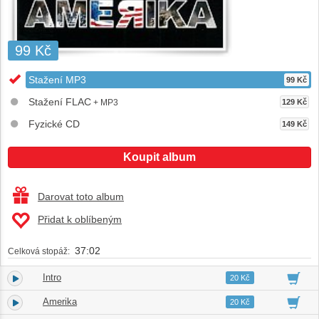
99 Kč
Stažení MP3
99 Kč
Stažení FLAC
+ MP3
129 Kč
Fyzické CD
149 Kč
Koupit album
Darovat toto album
Přidat k oblíbeným
37:02
Celková stopáž:
Intro
1.
01:21
20 Kč
Amerika
2.
02:19
20 Kč