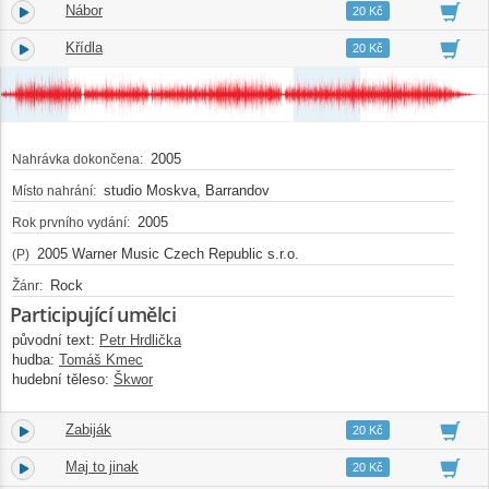
Nábor
3.
02:51
20 Kč
Křídla
4.
03:35
20 Kč
2005
Nahrávka dokončena:
studio Moskva, Barrandov
Místo nahrání:
2005
Rok prvního vydání:
2005 Warner Music Czech Republic s.r.o.
(P)
Rock
Žánr:
Participující umělci
původní text:
Petr Hrdlička
hudba:
Tomáš Kmec
hudební těleso:
Škwor
Zabiják
5.
02:42
20 Kč
Maj to jinak
6.
03:12
20 Kč