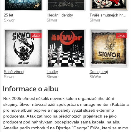
25 let
Hledání identity
Tváře smutnejch hrdinů
Škwor
Škwor
Škwor
akce
akce
Sobě věrnej
Loutky
Drsnej kraj
Škwor
Škwor
ŠkWor
Informace o albu
Rok 2005 přinesl několik novinek kolem organizačního dění
skupiny. Škwor návázal užší spolupráci s managementem Kabátu a
pro nové album poprvé a naposledy využil služeb externího
producenta. A tak zatímco na předchozích projektech se jako
producent pod nahrávkami podepisovala sama kapela, na albu
Amerika padlo rozhodutí na Djordge "George" Eriče, který se mimo