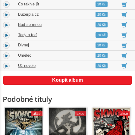
Co takhle jít
7.
03:14
20 Kč
Buzerpla.cz
8.
03:23
20 Kč
Buď se mnou
9.
03:17
20 Kč
Tady a teď
10.
02:25
20 Kč
Divnej
11.
03:02
20 Kč
Umělec
12.
02:43
20 Kč
Už nevolej
13.
02:58
20 Kč
Koupit album
Podobné tituly
akce
akce
akce