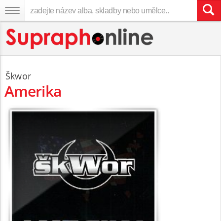
Škwor
Amerika