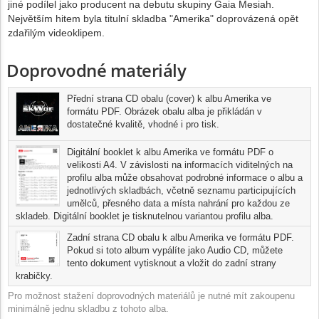
jiné podílel jako producent na debutu skupiny Gaia Mesiah.
Největším hitem byla titulní skladba "Amerika" doprovázená opět
zdařilým videoklipem.
Doprovodné materiály
Přední strana CD obalu (cover) k albu Amerika ve
formátu PDF. Obrázek obalu alba je přikládán v
dostatečné kvalitě, vhodné i pro tisk.
Digitální booklet k albu Amerika ve formátu PDF o
velikosti A4. V závislosti na informacích viditelných na
profilu alba může obsahovat podrobné informace o albu a
jednotlivých skladbách, včetně seznamu participujících
umělců, přesného data a místa nahrání pro každou ze
skladeb. Digitální booklet je tisknutelnou variantou profilu alba.
Zadní strana CD obalu k albu Amerika ve formátu PDF.
Pokud si toto album vypálíte jako Audio CD, můžete
tento dokument vytisknout a vložit do zadní strany
krabičky.
Pro možnost stažení doprovodných materiálů je nutné mít zakoupenu
minimálně jednu skladbu z tohoto alba.