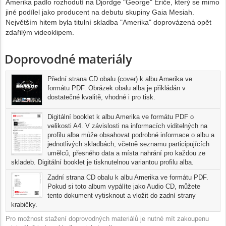
Amerika padlo rozhodutí na Djordge "George" Eriče, který se mimo
jiné podílel jako producent na debutu skupiny Gaia Mesiah.
Největším hitem byla titulní skladba "Amerika" doprovázená opět
zdařilým videoklipem.
Doprovodné materiály
Přední strana CD obalu (cover) k albu Amerika ve
formátu PDF. Obrázek obalu alba je přikládán v
dostatečné kvalitě, vhodné i pro tisk.
Digitální booklet k albu Amerika ve formátu PDF o
velikosti A4. V závislosti na informacích viditelných na
profilu alba může obsahovat podrobné informace o albu a
jednotlivých skladbách, včetně seznamu participujících
umělců, přesného data a místa nahrání pro každou ze
skladeb. Digitální booklet je tisknutelnou variantou profilu alba.
Zadní strana CD obalu k albu Amerika ve formátu PDF.
Pokud si toto album vypálíte jako Audio CD, můžete
tento dokument vytisknout a vložit do zadní strany
krabičky.
Pro možnost stažení doprovodných materiálů je nutné mít zakoupenu