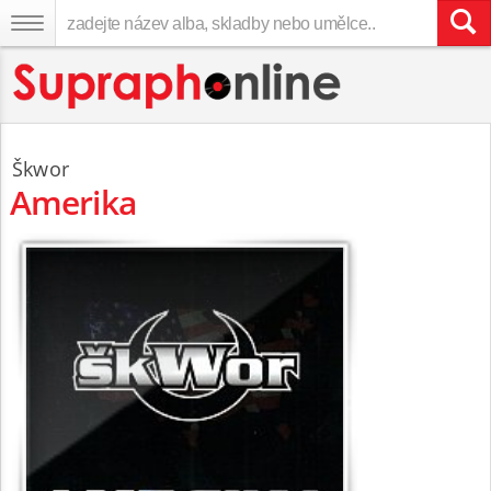
Škwor
Amerika