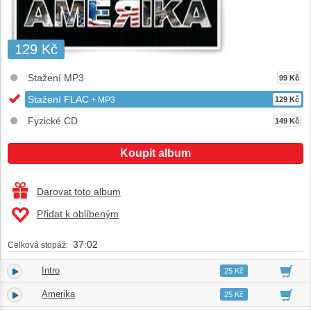
129 Kč
Stažení MP3
99 Kč
Stažení FLAC
+ MP3
129 Kč
Fyzické CD
149 Kč
Koupit album
Darovat toto album
Přidat k oblíbeným
37:02
Celková stopáž:
Intro
1.
01:21
25 Kč
Amerika
2.
02:19
25 Kč