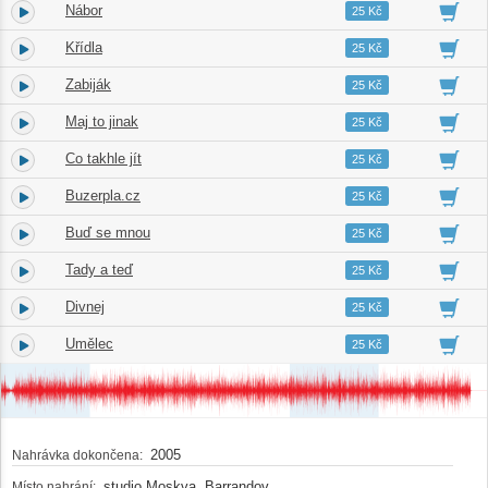
Nábor
3.
02:51
25 Kč
Křídla
4.
03:35
25 Kč
Zabiják
5.
02:42
25 Kč
Maj to jinak
6.
03:12
25 Kč
Co takhle jít
7.
03:14
25 Kč
Buzerpla.cz
8.
03:23
25 Kč
Buď se mnou
9.
03:17
25 Kč
Tady a teď
10.
02:25
25 Kč
Divnej
11.
03:02
25 Kč
Umělec
12.
02:43
25 Kč
2005
Nahrávka dokončena:
studio Moskva, Barrandov
Místo nahrání: