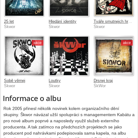
25 let
Hledání identity
Tváře smutnejch hrdinů
Škwor
Škwor
Škwor
akce
akce
Sobě věrnej
Loutky
Drsnej kraj
Škwor
Škwor
ŠkWor
Informace o albu
Rok 2005 přinesl několik novinek kolem organizačního dění
skupiny. Škwor návázal užší spolupráci s managementem Kabátu a
pro nové album poprvé a naposledy využil služeb externího
producenta. A tak zatímco na předchozích projektech se jako
producent pod nahrávkami podepisovala sama kapela, na albu