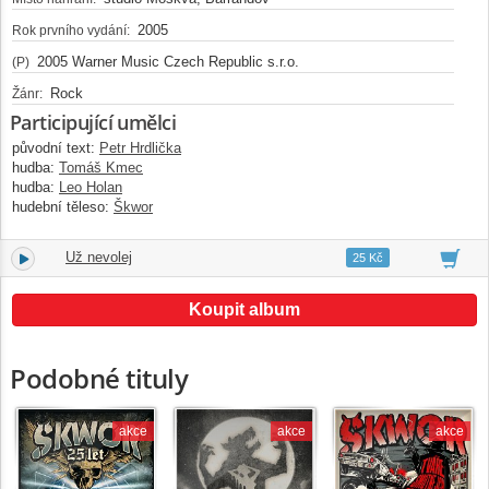
2005
Rok prvního vydání:
2005 Warner Music Czech Republic s.r.o.
(P)
Rock
Žánr:
Participující umělci
původní text:
Petr Hrdlička
hudba:
Tomáš Kmec
hudba:
Leo Holan
hudební těleso:
Škwor
Už nevolej
13.
02:58
25 Kč
Koupit album
Podobné tituly
akce
akce
akce