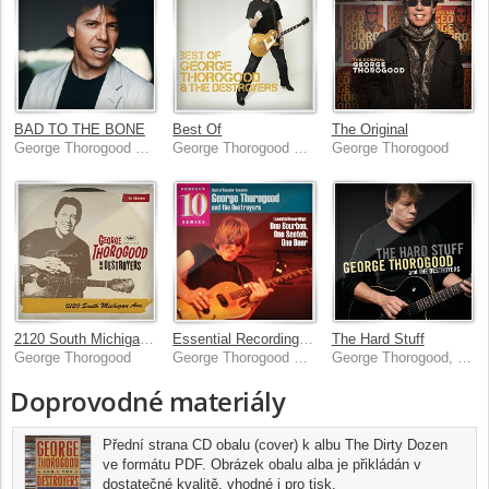
BAD TO THE BONE
Best Of
The Original
George Thorogood & The Destroyers
George Thorogood & The Destroyers
George Thorogood
2120 South Michigan Ave
Essential Recordings: One Bourbon, One Scotch, One Beer
The Hard Stuff
George Thorogood
George Thorogood & The Destroyers
George Thorogood, The Destroyers
Doprovodné materiály
Přední strana CD obalu (cover) k albu The Dirty Dozen
ve formátu PDF. Obrázek obalu alba je přikládán v
dostatečné kvalitě, vhodné i pro tisk.