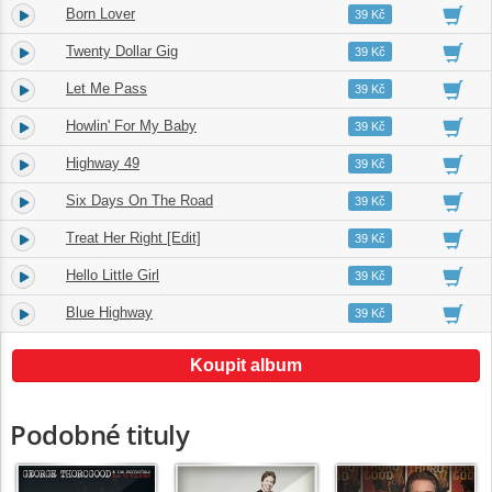
Born Lover
4.
04:12
39 Kč
Twenty Dollar Gig
5.
03:16
39 Kč
Let Me Pass
6.
03:39
39 Kč
Howlin' For My Baby
7.
05:11
39 Kč
Highway 49
8.
05:44
39 Kč
Six Days On The Road
9.
04:24
39 Kč
Treat Her Right [Edit]
10.
02:57
39 Kč
Hello Little Girl
11.
03:46
39 Kč
Blue Highway
12.
04:42
39 Kč
Koupit album
Podobné tituly