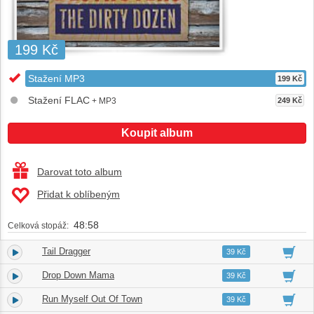
199 Kč
Stažení MP3
199 Kč
Stažení FLAC
+ MP3
249 Kč
Koupit album
Darovat toto album
Přidat k oblíbeným
48:58
Celková stopáž:
Tail Dragger
1.
03:45
39 Kč
Drop Down Mama
2.
04:20
39 Kč
Run Myself Out Of Town
3.
03:02
39 Kč