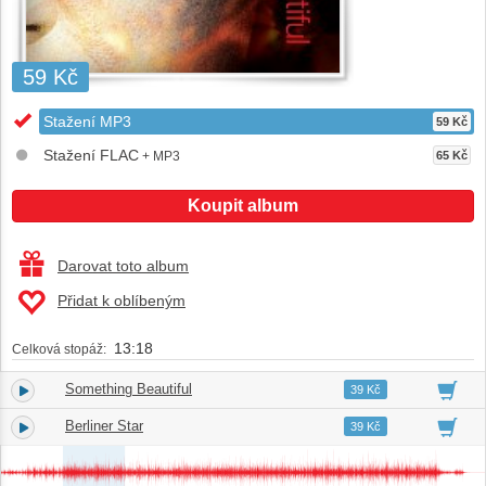
59 Kč
Stažení MP3
59 Kč
Stažení FLAC
+ MP3
65 Kč
Koupit album
Darovat toto album
Přidat k oblíbeným
13:18
Celková stopáž:
Something Beautiful
1.
04:49
39 Kč
Berliner Star
2.
03:54
39 Kč