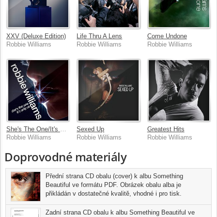
XXV (Deluxe Edition)
Life Thru A Lens
Come Undone
Robbie Williams
Robbie Williams
Robbie Williams
She's The One/It's Only Us
Sexed Up
Greatest Hits
Robbie Williams
Robbie Williams
Robbie Williams
Doprovodné materiály
Přední strana CD obalu (cover) k albu Something
Beautiful ve formátu PDF. Obrázek obalu alba je
přikládán v dostatečné kvalitě, vhodné i pro tisk.
Zadní strana CD obalu k albu Something Beautiful ve