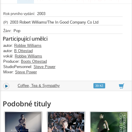
2003
Rok prvního vydání:
2003 Robert Williams/The In Good Company Co Ltd
(P)
Pop
Žánr:
Participující umělci
autor:
Robbie Williams
autor:
B Ottestad
vokál:
Robbie Williams
Producer:
Boots Ottestad
StudioPersonnel:
Steve Power
Mixer:
Steve Power
Coffee, Tea & Sympathy
3.
04:35
39 Kč
Podobné tituly