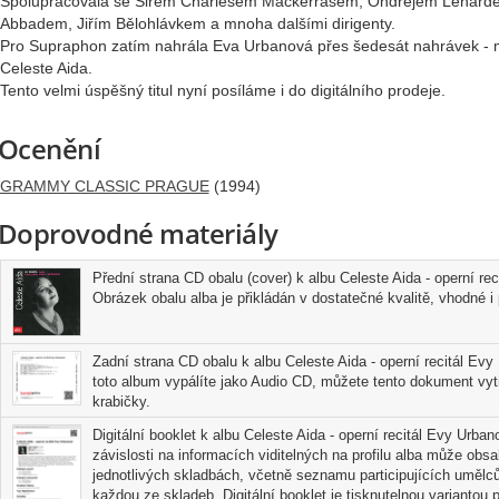
Spolupracovala se Sirem Charlesem Mackerrasem, Ondrejem Lenárde
Abbadem, Jiřím Bělohlávkem a mnoha dalšími dirigenty.
Pro Supraphon zatím nahrála Eva Urbanová přes šedesát nahrávek - mez
Celeste Aida.
Tento velmi úspěšný titul nyní posíláme i do digitálního prodeje.
Ocenění
GRAMMY CLASSIC PRAGUE
(1994)
Doprovodné materiály
Přední strana CD obalu (cover) k albu Celeste Aida - operní r
Obrázek obalu alba je přikládán v dostatečné kvalitě, vhodné i p
Zadní strana CD obalu k albu Celeste Aida - operní recitál Ev
toto album vypálíte jako Audio CD, můžete tento dokument vyti
krabičky.
Digitální booklet k albu Celeste Aida - operní recitál Evy Urba
závislosti na informacích viditelných na profilu alba může obs
jednotlivých skladbách, včetně seznamu participujících umělců
každou ze skladeb. Digitální booklet je tisknutelnou variantou pr