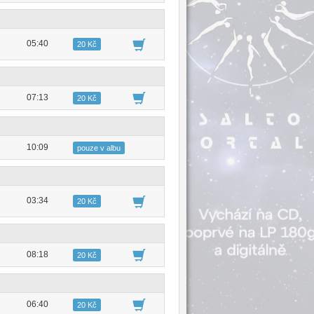
05:40
20 Kč
07:13
20 Kč
10:09
pouze v albu
03:34
20 Kč
08:18
20 Kč
06:40
20 Kč