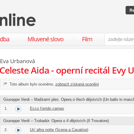
Re
udba
Mluvené slovo
Film
Eva Urbanová
Celeste Aida - operní recitál Evy
Toto album bylo oceněno,
zobrazit získaná ocenění
Giuseppe Verdi – Maškarní ples. Opera o třech dějstvích (Un ballo in masc
Ecco l'orrido campo
1.
Giuseppe Verdi – Trubadúr. Opera o 4 dějstvích (Il Trovatore)
Un' altra notte (Scena a Cavatina)
2.