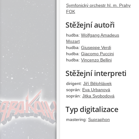
Symfonický orchestr hl. m. Prahy
FOK
Stěžejní autoři
hudba:
Wolfgang Amadeus
Mozart
hudba:
Giuseppe Verdi
hudba:
Giacomo Puccini
hudba:
Vincenzo Bellini
Stěžejní interpreti
dirigent:
Jiří Bělohlávek
soprán:
Eva Urbanová
soprán:
Jitka Svobodová
Typ digitalizace
mastering:
Supraphon