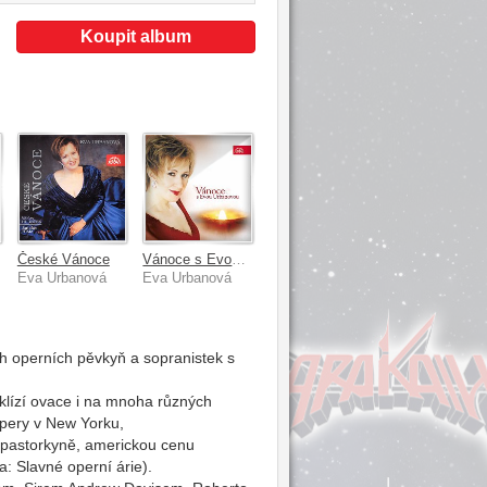
Koupit album
ál
České Vánoce
Vánoce s Evou Urbanovou / Linek, Gounod, Biyet, Gruber, Franck ...,
Eva Urbanová
Eva Urbanová
 operních pěvkyň a sopranistek s
klízí ovace i na mnoha různých
opery v New Yorku,
í pastorkyně, americkou cenu
 Slavné operní árie).