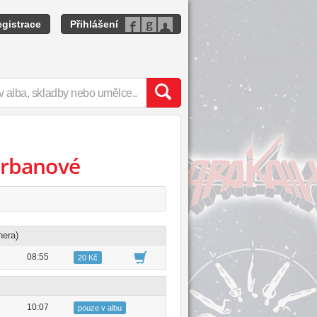
gistrace
Přihlášení
 Urbanové
hera)
08:55
20 Kč
10:07
pouze v albu