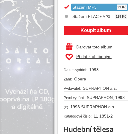
Stažení MP3
99 Kč
Stažení FLAC
+ MP3
129 Kč
Koupit album
Darovat toto album
Přidat k oblíbeným
1993
Datum vydání:
Opera
Žánr:
SUPRAPHON a.s.
Vydavatel:
SUPRAPHON, 1993
První vydání:
1993 SUPRAPHON a.s.
(P)
11 1851-2
Katalogové číslo:
Hudební tělesa