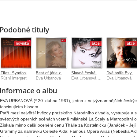
Podobné tituly
novinka
akce
akce
FiIas: Symfonie č. 1 - Mojžíš: Viničné šumice, Smyčcový kvartet č. 2
Best of (árie z oper Aida, Don Carlos, Síla osudu, Tosca, Turandot, Její pastorkyně, Libuše atd.)
Slavné české operní duety
Dvě tváře Evy Urbanové. Nejslavnější operní árie / záznam z koncertu - rock - pop - muzik
Různí interpreti
Eva Urbanová
Eva Urbanová, Janáčkův evropský symfonický orchestr, František Preisler jr.
Eva Urbanová
Informace o albu
EVA URBANOVÁ (* 20. dubna 1961), jedna z nejvýznamnějších českých
fascinujícím hlasem
Patří mezi největší hvězdy pražského Národního divadla, vystupuje a s
světových operních scénách včetně milánské La Scaly a Metropolitní 
Získala mimo další ocenění cenu Thálie za Kostelničku (Janáček - Jej
Grammy za nahrávku Celeste Aida: Famous Opera Arias (Nebeská Aida: