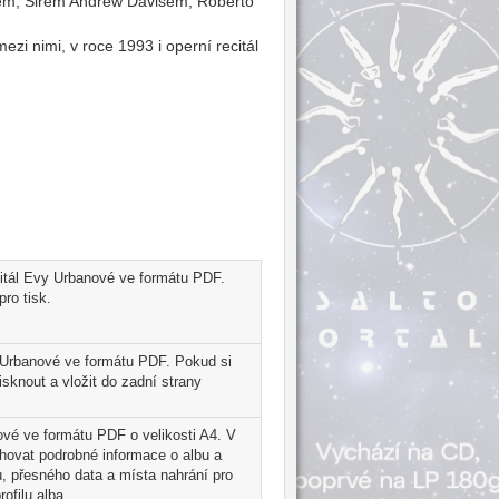
m, Sirem Andrew Davisem, Roberto
i nimi, v roce 1993 i operní recitál
ecitál Evy Urbanové ve formátu PDF.
ro tisk.
y Urbanové ve formátu PDF. Pokud si
sknout a vložit do zadní strany
nové ve formátu PDF o velikosti A4. V
ahovat podrobné informace o albu a
, přesného data a místa nahrání pro
ofilu alba.