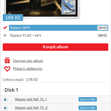
199 Kč
Stažení MP3
199 Kč
Stažení FLAC
+ MP3
199 Kč
Koupit album
Darovat toto album
Přidat k oblíbeným
2:05:02
Celková stopáž:
Disk 1
Heaven and Hell, Pt. I
1.
21:58
pouze v albu
Heaven and Hell, Pt. II
2.
21:16
pouze v albu