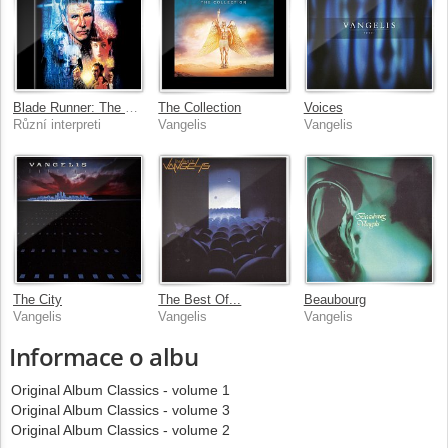
Blade Runner: The Final Cut
The Collection
Voices
Různí interpreti
Vangelis
Vangelis
The City
The Best Of...
Beaubourg
Vangelis
Vangelis
Vangelis
Informace o albu
Original Album Classics - volume 1
Original Album Classics - volume 3
Original Album Classics - volume 2