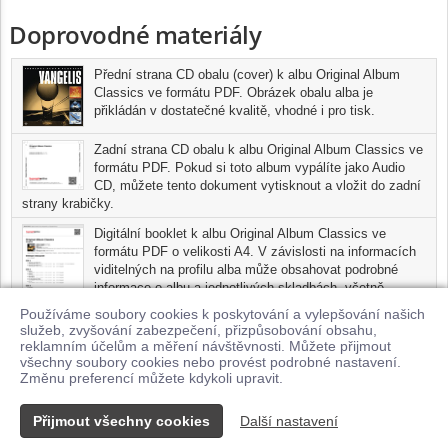
Doprovodné materiály
Přední strana CD obalu (cover) k albu Original Album
Classics ve formátu PDF. Obrázek obalu alba je
přikládán v dostatečné kvalitě, vhodné i pro tisk.
Zadní strana CD obalu k albu Original Album Classics ve
formátu PDF. Pokud si toto album vypálíte jako Audio
CD, můžete tento dokument vytisknout a vložit do zadní
strany krabičky.
Digitální booklet k albu Original Album Classics ve
formátu PDF o velikosti A4. V závislosti na informacích
viditelných na profilu alba může obsahovat podrobné
informace o albu a jednotlivých skladbách, včetně
seznamu participujících umělců, přesného data a místa
Používáme soubory cookies k poskytování a vylepšování našich
nahrání pro každou ze skladeb. Digitální booklet je tisknutelnou
služeb, zvyšování zabezpečení, přizpůsobování obsahu,
variantou profilu alba.
reklamním účelům a měření návštěvnosti. Můžete přijmout
všechny soubory cookies nebo provést podrobné nastavení.
Pro možnost stažení doprovodných materiálů je nutné mít zakoupenu
Změnu preferencí můžete kdykoli upravit.
minimálně jednu skladbu z tohoto alba.
Přijmout všechny cookies
Další nastavení
Kontakt
© 2026 Supraphonline.cz
|