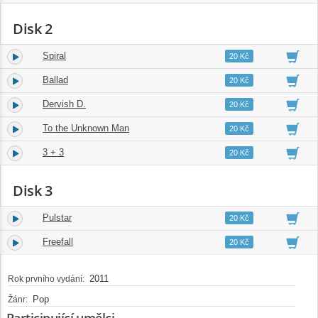
Disk 2
Spiral
1.
06:55
20 Kč
Ballad
2.
08:27
20 Kč
Dervish D.
3.
05:21
20 Kč
To the Unknown Man
4.
09:01
20 Kč
3 + 3
5.
09:43
20 Kč
Disk 3
Pulstar
1.
05:45
20 Kč
Freefall
2.
02:20
20 Kč
2011
Rok prvního vydání:
Pop
Žánr:
Participující umělci