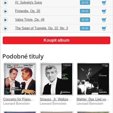
IV. Solveig's Song
8.
05:32
20 Kč
Finlandia, Op. 26
9.
07:39
20 Kč
Valse Triste, Op. 44
10.
05:04
20 Kč
The Swan of Tuonela, Op. 22, No. 3
11.
09:53
20 Kč
Koupit album
Podobné tituly
Concerto for Piano and Orchestra No. 1 in D Minor, Op. 15
Strauss, Jr: Waltzes - Strauss, Sr.: Radetzky March
Mahler: Das Lied von der Erde
Leonard Bernstein
Leonard Bernstein
Leonard Bernstein