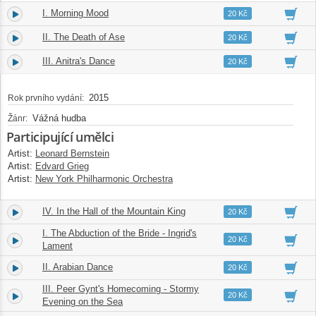
I. Morning Mood
1.
03:48
20 Kč
II. The Death of Ase
2.
04:55
20 Kč
III. Anitra's Dance
3.
03:36
20 Kč
2015
Rok prvního vydání:
Vážná hudba
Žánr:
Participující umělci
Artist:
Leonard Bernstein
Artist:
Edvard Grieg
Artist:
New York Philharmonic Orchestra
IV. In the Hall of the Mountain King
4.
02:31
20 Kč
I. The Abduction of the Bride - Ingrid's
5.
04:13
20 Kč
Lament
II. Arabian Dance
6.
04:37
20 Kč
III. Peer Gynt's Homecoming - Stormy
7.
02:58
20 Kč
Evening on the Sea