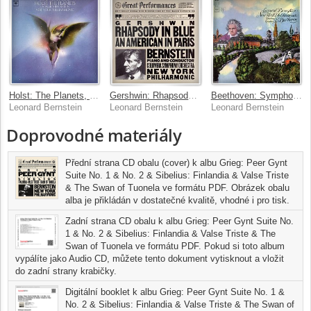
Holst: The Planets, Op. 32 (Remastered)
Gershwin: Rhapsody in Blue/An American in Paris
Beethoven: Symphony No. 2 in D Major, Op. 36 & Symphony No. 1 in C Major, Op. 21 (Remastered)
Leonard Bernstein
Leonard Bernstein
Leonard Bernstein
Doprovodné materiály
Přední strana CD obalu (cover) k albu Grieg: Peer Gynt
Suite No. 1 & No. 2 & Sibelius: Finlandia & Valse Triste
& The Swan of Tuonela ve formátu PDF. Obrázek obalu
alba je přikládán v dostatečné kvalitě, vhodné i pro tisk.
Zadní strana CD obalu k albu Grieg: Peer Gynt Suite No.
1 & No. 2 & Sibelius: Finlandia & Valse Triste & The
Swan of Tuonela ve formátu PDF. Pokud si toto album
vypálíte jako Audio CD, můžete tento dokument vytisknout a vložit
do zadní strany krabičky.
Digitální booklet k albu Grieg: Peer Gynt Suite No. 1 &
No. 2 & Sibelius: Finlandia & Valse Triste & The Swan of