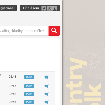
gistrace
Přihlášení
e
02:48
15 Kč
02:47
15 Kč
03:48
15 Kč
03:45
15 Kč