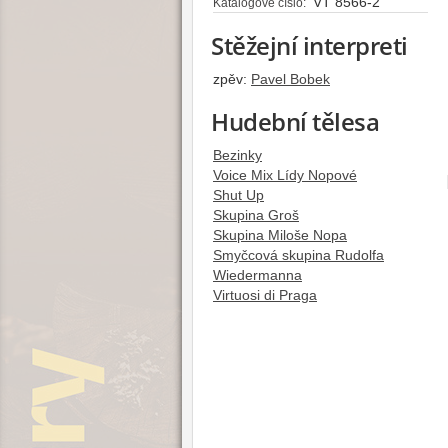
VT 8566-2
Katalogové číslo:
Stěžejní interpreti
zpěv:
Pavel Bobek
Hudební tělesa
Bezinky
Voice Mix Lídy Nopové
Shut Up
Skupina Groš
Skupina Miloše Nopa
Smyčcová skupina Rudolfa
Wiedermanna
Virtuosi di Praga