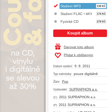
Stažení MP3
139 Kč
Stažení FLAC
+ MP3
174 Kč
Fyzické CD
279 Kč
Koupit album
Darovat toto album
Přidat k oblíbeným
9. 8. 2011
Datum vydání:
pouze digitálně
Typ nahrávky:
Pop
Žánr:
SUPRAPHON a.s.
Vydavatel:
2011 SUPRAPHON a.s.
(C)
2011 SUPRAPHON a.s.
(P)