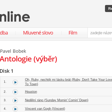
Re
udba
Mluvené slovo
Film
Pavel Bobek
Antologie (výběr)
Disk 1
Oh, Ruby, nechtěj mi lásku brát (Ruby, Don't Take Your Lov
1.
To Town)
Houston
2.
Nedělní ráno (Sunday Mornin' Comin' Down)
3.
Vincent van Gogh (Vincent)
4.