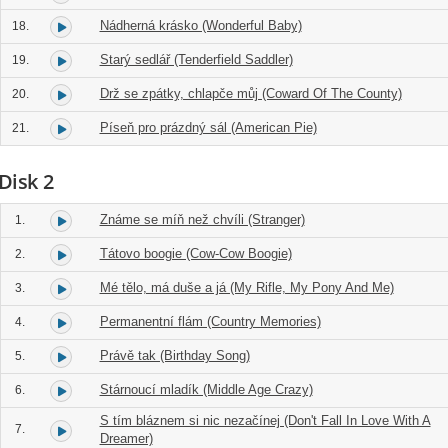
Nádherná krásko (Wonderful Baby)
18.
Starý sedlář (Tenderfield Saddler)
19.
Drž se zpátky, chlapče můj (Coward Of The County)
20.
Píseň pro prázdný sál (American Pie)
21.
Disk 2
Známe se míň než chvíli (Stranger)
1.
Tátovo boogie (Cow-Cow Boogie)
2.
Mé tělo, má duše a já (My Rifle, My Pony And Me)
3.
Permanentní flám (Country Memories)
4.
Právě tak (Birthday Song)
5.
Stárnoucí mladík (Middle Age Crazy)
6.
S tím bláznem si nic nezačínej (Don't Fall In Love With A
7.
Dreamer)