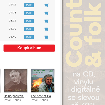
03:13
15 Kč
02:36
15 Kč
05:18
15 Kč
03:39
15 Kč
04:40
15 Kč
Koupit album
Hejno padlých andělů
The best of Pavel Bobek
Pavel Bobek
Pavel Bobek