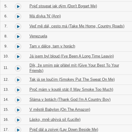
Pojď stoupat jak dým (Don't Bogart Me)
5.
Má dívka 'N' (Ann)
6.
Veď mě dál, cesto má (Take Me Home, Country Roads)
7.
Venezuela
8.
Tam v dálce, tam v horách
9.
Já jsem byl bloud (I've Been A Long Time Leavin)
10.
Dík, že smím pár přátel mít (Give Your Best To Your
11.
Friends)
Tak já se loučím (Smokey Put The Sweat On Me)
12.
Proč mám v koutě stát (I May Smoke Too Much)
13.
Sláma v botách (Thank God I'm A Country Boy)
14.
V městě Babylon (On The Amazon)
15.
Lásko, mně ubývá sil (Lucille)
16.
Pojď dál a zpívej (Lay Down Beside Me)
17.