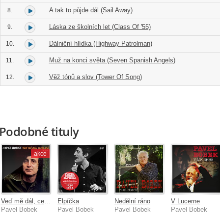
A tak to půjde dál (Sail Away)
8.
Láska ze školních let (Class Of '55)
9.
Dálniční hlídka (Highway Patrolman)
10.
Muž na konci světa (Seven Spanish Angels)
11.
Věž tónů a slov (Tower Of Song)
12.
Podobné tituly
akce
Veď mě dál, cesto má
Elpíčka
Nedělní ráno
V Lucerne
Pavel Bobek
Pavel Bobek
Pavel Bobek
Pavel Bobek