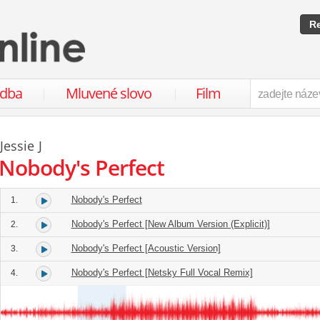
Re
udba
Mluvené slovo
Film
Jessie J
Nobody's Perfect
Nobody's Perfect
1.
Nobody's Perfect [New Album Version (Explicit)]
2.
Nobody's Perfect [Acoustic Version]
3.
Nobody's Perfect [Netsky Full Vocal Remix]
4.