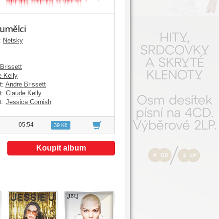
 umělci
:
Netsky
Brissett
 Kelly
t:
Andre Brissett
t:
Claude Kelly
t:
Jessica Cornish
05:54
39 Kč
Koupit album