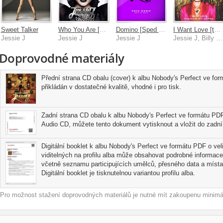
Sweet Talker
Who You Are [Platinum Edition]
Domino [Sped Up]
I Want Love [twocolors Remix]
Jessie J
Jessie J
Jessie J
Jessie J, Billy Porter, twocolors
Doprovodné materiály
Přední strana CD obalu (cover) k albu Nobody's Perfect ve for
přikládán v dostatečné kvalitě, vhodné i pro tisk.
Zadní strana CD obalu k albu Nobody's Perfect ve formátu PDF.
Audio CD, můžete tento dokument vytisknout a vložit do zadní 
Digitální booklet k albu Nobody's Perfect ve formátu PDF o veli
viditelných na profilu alba může obsahovat podrobné informace
včetně seznamu participujících umělců, přesného data a místa
Digitální booklet je tisknutelnou variantou profilu alba.
Pro možnost stažení doprovodných materiálů je nutné mít zakoupenu minimál