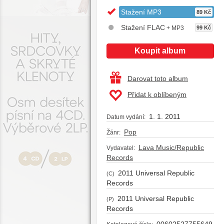
Stažení MP3
89 Kč
Stažení FLAC
+ MP3
99 Kč
Koupit album
Darovat toto album
Přidat k oblíbeným
1. 1. 2011
Datum vydání:
Pop
Žánr:
Lava Music/Republic
Vydavatel:
Records
2011 Universal Republic
(C)
Records
2011 Universal Republic
(P)
Records
00602527755649