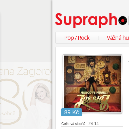
Pop / Rock
Vážná h
89 Kč
24:14
Celková stopáž: