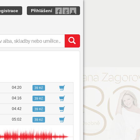
gistrace
Přihlášení
04:20
39 Kč
04:16
39 Kč
04:42
39 Kč
05:02
39 Kč