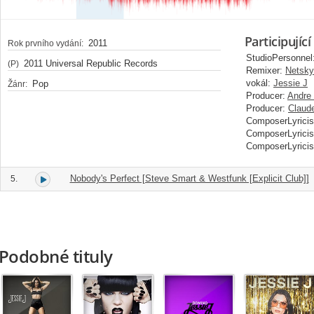
Participující
2011
Rok prvního vydání:
StudioPersonnel
2011 Universal Republic Records
(P)
Remixer:
Netsky
vokál:
Jessie J
Pop
Žánr:
Producer:
Andre 
Producer:
Claude
ComposerLyricis
ComposerLyricis
ComposerLyricis
Nobody's Perfect [Steve Smart & Westfunk [Explicit Club]]
5.
Podobné tituly