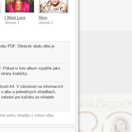
I Want Love
Alive
Jessie J
Jessie J
mátu PDF. Obrázek obalu alba je
 Pokud si toto album vypálíte jako
strany krabičky.
kosti A4. V závislosti na informacích
 o albu a jednotlivých skladbách,
 nahrání pro každou ze skladeb.
ně jednu skladbu z tohoto alba.