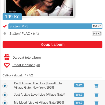
199 Kč
Stažení MP3
199 Kč
Stažení FLAC
+ MP3
249 Kč
Koupit album
Darovat toto album
Přidat k oblíbeným
47:52
Celková stopáž:
Don't Answer The Door [Live At The
1.
05:58
39 Kč
Village Gate, New York/1969]
Just A Little Love [Live (Village Gate)]
2.
05:18
39 Kč
My Mood [Live At Village Gate/1969]
3.
02:40
39 Kč