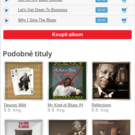
Let's Get Down To Business
9.
03:37
39 Kč
Why I Sing The Blues
10.
08:40
39 Kč
Koupit album
Podobné tituly
Deuces Wild
My Kind of Blues (HD Remastered)
Reflections
B.B. King
B.B. King
B.B. King