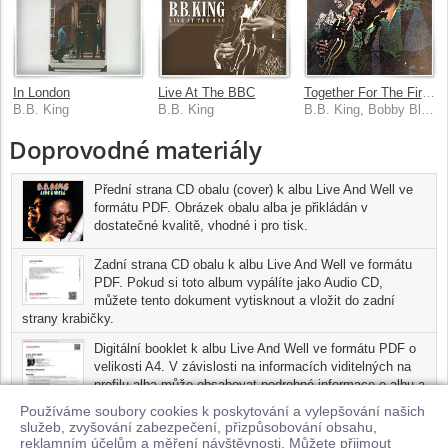
In London
Live At The BBC
Together For The First Time...Live
B.B. King
B.B. King
B.B. King, Bobby Bland
Doprovodné materiály
Přední strana CD obalu (cover) k albu Live And Well ve
formátu PDF. Obrázek obalu alba je přikládán v
dostatečné kvalitě, vhodné i pro tisk.
Zadní strana CD obalu k albu Live And Well ve formátu
PDF. Pokud si toto album vypálíte jako Audio CD,
můžete tento dokument vytisknout a vložit do zadní
strany krabičky.
Digitální booklet k albu Live And Well ve formátu PDF o
velikosti A4. V závislosti na informacích viditelných na
profilu alba může obsahovat podrobné informace o albu a
jednotlivých skladbách, včetně seznamu participujících
Používáme soubory cookies k poskytování a vylepšování našich
umělců, přesného data a místa nahrání pro každou ze
služeb, zvyšování zabezpečení, přizpůsobování obsahu,
skladeb. Digitální booklet je tisknutelnou variantou profilu alba.
reklamním účelům a měření návštěvnosti. Můžete přijmout