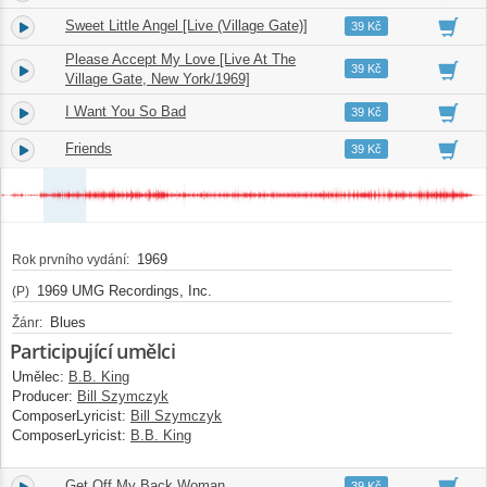
Sweet Little Angel [Live (Village Gate)]
4.
05:08
39 Kč
Please Accept My Love [Live At The
5.
03:20
39 Kč
Village Gate, New York/1969]
I Want You So Bad
6.
04:17
39 Kč
Friends
7.
05:37
39 Kč
1969
Rok prvního vydání:
1969 UMG Recordings, Inc.
(P)
Blues
Žánr:
Participující umělci
Umělec:
B.B. King
Producer:
Bill Szymczyk
ComposerLyricist:
Bill Szymczyk
ComposerLyricist:
B.B. King
Get Off My Back Woman
8.
03:17
39 Kč