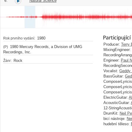
Natural Science
6.
Participující
1980
Rok prvního vydání:
Producer:
Terry
1980 Mercury Records, a Division of UMG
(P)
MixingEngineer:
Recordings, Inc.
RecordingArrang
Engineer:
Paul N
Rock
Žánr:
RecordingSecon
Vocalist:
Geddy 
BassGuitar:
Ged
ComposerLyricis
ComposerLyricis
ComposerLyricis
ElectricGuitar:
A
AcousticGuitar:
12-StringAcousti
DrumKit:
Neil Pe
bicí nástroje:
Nei
hudební těleso: