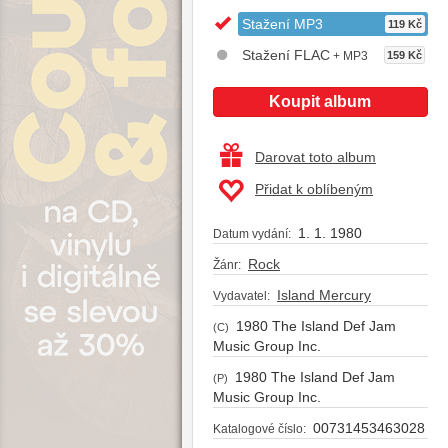
Stažení MP3
119 Kč
Stažení FLAC
+ MP3
159 Kč
Koupit album
Darovat toto album
Přidat k oblíbeným
1. 1. 1980
Datum vydání:
Rock
Žánr:
Island Mercury
Vydavatel:
1980 The Island Def Jam
(C)
Music Group Inc.
1980 The Island Def Jam
(P)
Music Group Inc.
00731453463028
Katalogové číslo: