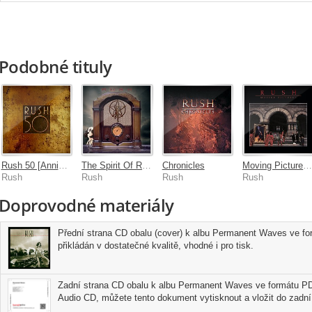
Podobné tituly
Rush 50 [Anniversary Super Deluxe]
The Spirit Of Radio: Greatest Hits (1974-1987)
Chronicles
Moving Pictures [2011 Remaster
Rush
Rush
Rush
Rush
Doprovodné materiály
Přední strana CD obalu (cover) k albu Permanent Waves ve fo
přikládán v dostatečné kvalitě, vhodné i pro tisk.
Zadní strana CD obalu k albu Permanent Waves ve formátu PDF
Audio CD, můžete tento dokument vytisknout a vložit do zadní 