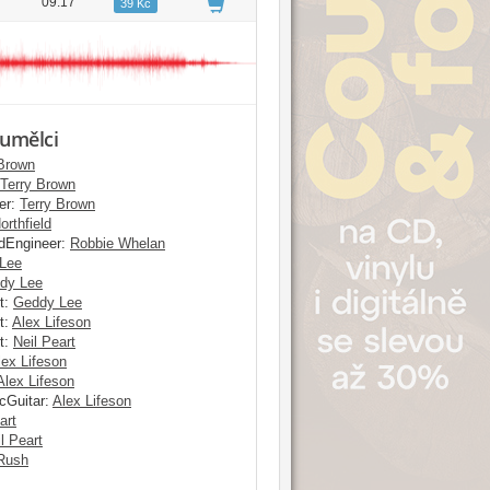
09:17
39 Kč
 umělci
 Brown
Terry Brown
er:
Terry Brown
orthfield
dEngineer:
Robbie Whelan
Lee
dy Lee
t:
Geddy Lee
t:
Alex Lifeson
t:
Neil Peart
lex Lifeson
Alex Lifeson
cGuitar:
Alex Lifeson
art
l Peart
Rush