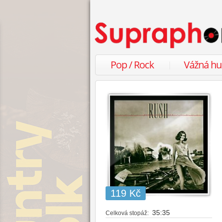
Pop / Rock
Vážná h
119 Kč
35:35
Celková stopáž: