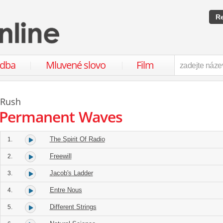
Re
udba
Mluvené slovo
Film
Rush
Permanent Waves
The Spirit Of Radio
1.
Freewill
2.
Jacob's Ladder
3.
Entre Nous
4.
Different Strings
5.