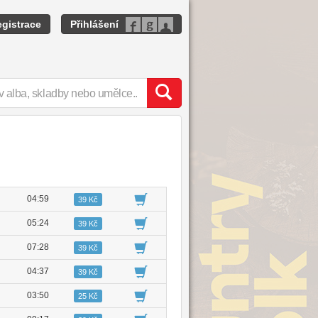
gistrace
Přihlášení
04:59
39 Kč
05:24
39 Kč
07:28
39 Kč
04:37
39 Kč
03:50
25 Kč