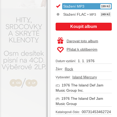
Stažení MP3
199 Kč
Stažení FLAC
+ MP3
249 Kč
Koupit album
Darovat toto album
Přidat k oblíbeným
1. 1. 1976
Datum vydání:
Rock
Žánr:
Island Mercury
Vydavatel:
1976 The Island Def Jam
(C)
Music Group Inc.
1976 The Island Def Jam
(P)
Music Group
00731453462724
Katalogové číslo: