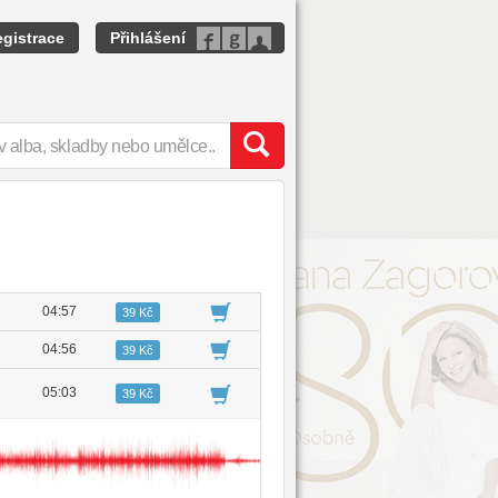
gistrace
Přihlášení
04:57
39 Kč
04:56
39 Kč
05:03
39 Kč