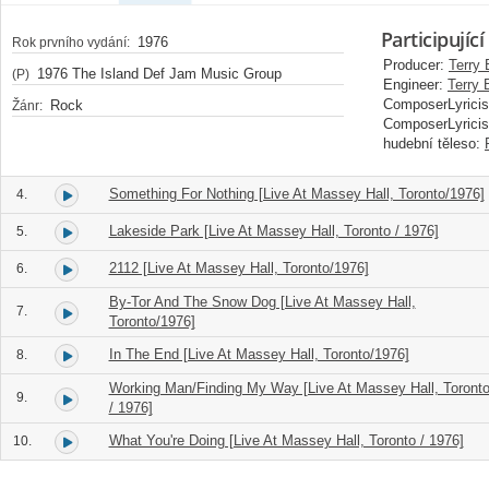
Participující
1976
Rok prvního vydání:
Producer:
Terry
1976 The Island Def Jam Music Group
(P)
Engineer:
Terry 
ComposerLyricis
Rock
Žánr:
ComposerLyricis
hudební těleso:
Something For Nothing [Live At Massey Hall, Toronto/1976]
4.
Lakeside Park [Live At Massey Hall, Toronto / 1976]
5.
2112 [Live At Massey Hall, Toronto/1976]
6.
By-Tor And The Snow Dog [Live At Massey Hall,
7.
Toronto/1976]
In The End [Live At Massey Hall, Toronto/1976]
8.
Working Man/Finding My Way [Live At Massey Hall, Toront
9.
/ 1976]
What You're Doing [Live At Massey Hall, Toronto / 1976]
10.