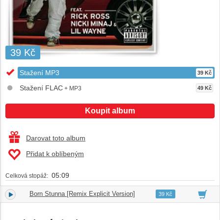
39 Kč
Stažení MP3
39 Kč
Stažení FLAC
+ MP3
49 Kč
Koupit album
Darovat toto album
Přidat k oblíbeným
05:09
Celková stopáž:
Born Stunna [Remix Explicit Version]
1.
05:09
39 Kč