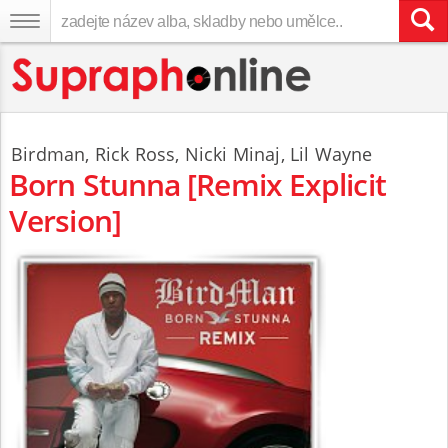
Birdman
,
Rick Ross
,
Nicki Minaj
,
Lil Wayne
Born Stunna [Remix Explicit
Version]