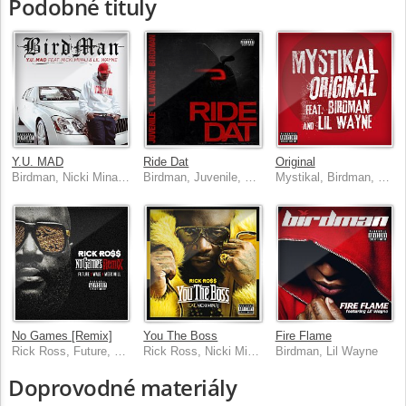
Podobné tituly
Y.U. MAD
Ride Dat
Original
Birdman, Nicki Minaj, Lil Wayne
Birdman, Juvenile, Lil Wayne
Mystikal, Birdman, Lil Wayne
No Games [Remix]
You The Boss
Fire Flame
Rick Ross, Future, Wale, Meek Mill
Rick Ross, Nicki Minaj
Birdman, Lil Wayne
Doprovodné materiály