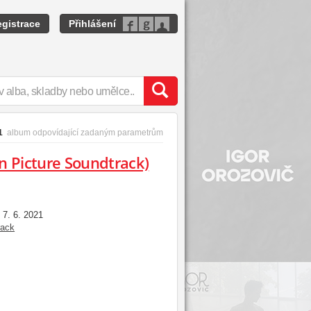
gistrace
Přihlášení
1
album odpovídající zadaným parametrům
n Picture Soundtrack)
7. 6. 2021
:
rack