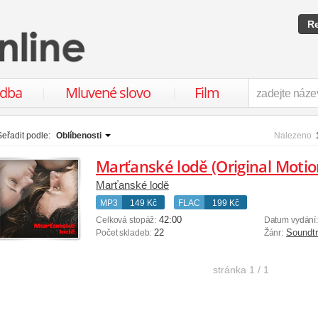
Re
udba
Mluvené slovo
Film
Seřadit podle:
Oblíbenosti
Nalezeno
Marťanské lodě (Original Motio
Marťanské lodě
MP3
149 Kč
FLAC
199 Kč
42:00
Celková stopáž:
Datum vydání
22
Soundt
Počet skladeb:
Žánr:
stránka
1 / 1