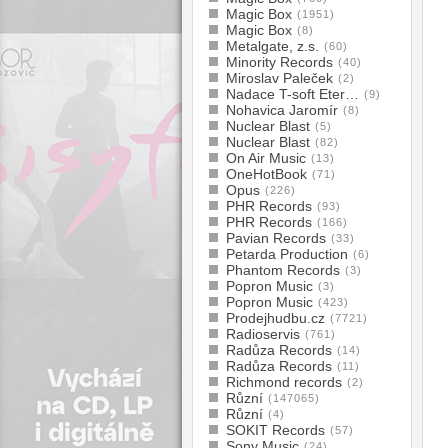
Magic Box
(1951)
Magic Box
(8)
Metalgate, z.s.
(60)
Minority Records
(40)
Miroslav Paleček
(2)
Nadace T-soft Eter…
(9)
Nohavica Jaromír
(8)
Nuclear Blast
(5)
Nuclear Blast
(82)
On Air Music
(13)
OneHotBook
(71)
Opus
(226)
PHR Records
(93)
PHR Records
(166)
Pavian Records
(33)
Petarda Production
(6)
Phantom Records
(3)
Popron Music
(3)
Popron Music
(423)
Prodejhudbu.cz
(7721)
Radioservis
(761)
Radůza Records
(14)
Radůza Records
(11)
Richmond records
(2)
Různí
(147065)
Různí
(4)
SOKIT Records
(57)
Sony Music
(24)