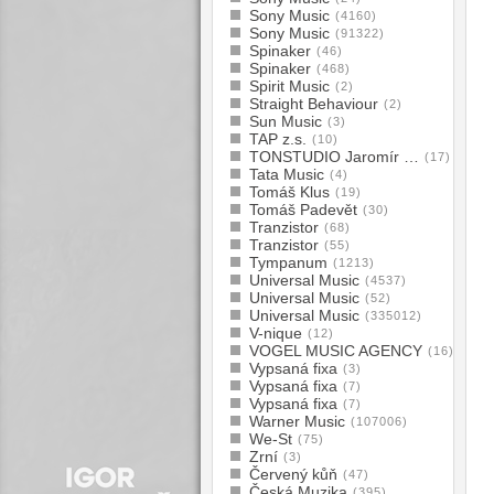
Sony Music
(4160)
Sony Music
(91322)
Spinaker
(46)
Spinaker
(468)
Spirit Music
(2)
Straight Behaviour
(2)
Sun Music
(3)
TAP z.s.
(10)
TONSTUDIO Jaromír …
(17)
Tata Music
(4)
Tomáš Klus
(19)
Tomáš Padevět
(30)
Tranzistor
(68)
Tranzistor
(55)
Tympanum
(1213)
Universal Music
(4537)
Universal Music
(52)
Universal Music
(335012)
V-nique
(12)
VOGEL MUSIC AGENCY
(16)
Vypsaná fixa
(3)
Vypsaná fixa
(7)
Vypsaná fixa
(7)
Warner Music
(107006)
We-St
(75)
Zrní
(3)
Červený kůň
(47)
Česká Muzika
(395)