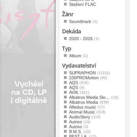
Stažení FLAC
Žánr
Soundtrack
(1)
Dekáda
2020 - 2026
(1)
Typ
Album
(1)
Vydavatelství
SUPRAPHON
(11211)
100PROMotion
(92)
AQS
(918)
AQS
(8)
AVIK
(351)
Albatros Media Slo…
(10)
Albatros Media
(639)
Alfedus music
(17)
Animal Music
(319)
AudioStory
(112)
Autreo
(15)
Autreo
(3)
B.M.S.
(10)
BEST I.A.
(12)