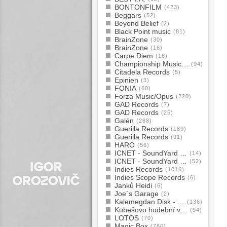
BONTONFILM
(423)
Beggars
(52)
Beyond Belief
(2)
Black Point music
(81)
BrainZone
(30)
BrainZone
(16)
Carpe Diem
(16)
Championship Music…
(94)
Citadela Records
(5)
Epinien
(3)
FONIA
(60)
Forza Music/Opus
(220)
GAD Records
(7)
GAD Records
(25)
Galén
(288)
Guerilla Records
(189)
Guerilla Records
(91)
HARO
(56)
ICNET - SoundYard …
(14)
ICNET - SoundYard …
(52)
Indies Records
(1016)
Indies Scope Records
(6)
Janků Heidi
(6)
Joe´s Garage
(2)
Kalemegdan Disk - …
(136)
Kubešovo hudební v…
(94)
LOTOS
(70)
Magic Box
(760)