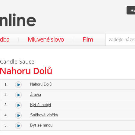
Re
udba
Mluvené slovo
Film
Candle Sauce
Nahoru Dolů
Nahoru Dolů
1.
Žravci
2.
Být či nebýt
3.
Sněhové vločky
4.
Být se mnou
5.