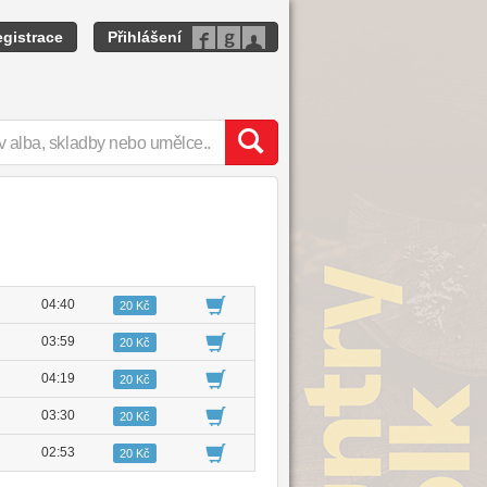
gistrace
Přihlášení
04:40
20 Kč
03:59
20 Kč
04:19
20 Kč
03:30
20 Kč
02:53
20 Kč