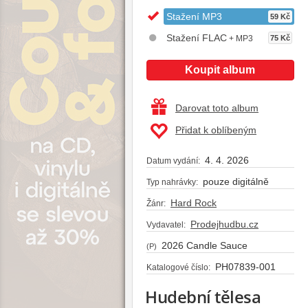
Stažení MP3
59 Kč
Stažení FLAC
+ MP3
75 Kč
Koupit album
Darovat toto album
Přidat k oblíbeným
4. 4. 2026
Datum vydání:
pouze digitálně
Typ nahrávky:
Hard Rock
Žánr:
Prodejhudbu.cz
Vydavatel:
2026 Candle Sauce
(P)
PH07839-001
Katalogové číslo:
Hudební tělesa