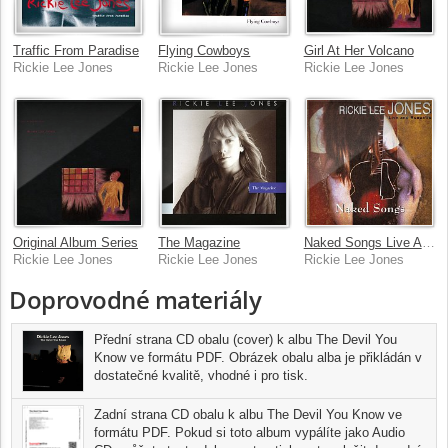
Traffic From Paradise
Flying Cowboys
Girl At Her Volcano
Rickie Lee Jones
Rickie Lee Jones
Rickie Lee Jones
Original Album Series
The Magazine
Naked Songs Live And Acoustic
Rickie Lee Jones
Rickie Lee Jones
Rickie Lee Jones
Doprovodné materiály
Přední strana CD obalu (cover) k albu The Devil You
Know ve formátu PDF. Obrázek obalu alba je přikládán v
dostatečné kvalitě, vhodné i pro tisk.
Zadní strana CD obalu k albu The Devil You Know ve
formátu PDF. Pokud si toto album vypálíte jako Audio