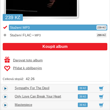
239 Kč
Stažení MP3
239 Kč
Stažení FLAC
+ MP3
299 Kč
Koupit album
Darovat toto album
Přidat k oblíbeným
42:26
Celková stopáž:
Sympathy For The Devil
1.
06:28
39 Kč
Only Love Can Break Your Heart
2.
03:54
39 Kč
Masterpiece
3.
04:28
39 Kč