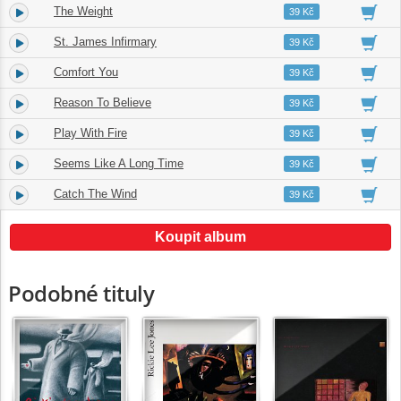
The Weight
4.
06:32
39 Kč
St. James Infirmary
5.
02:19
39 Kč
Comfort You
6.
03:13
39 Kč
Reason To Believe
7.
05:18
39 Kč
Play With Fire
8.
03:44
39 Kč
Seems Like A Long Time
9.
03:54
39 Kč
Catch The Wind
10.
02:36
39 Kč
Koupit album
Podobné tituly