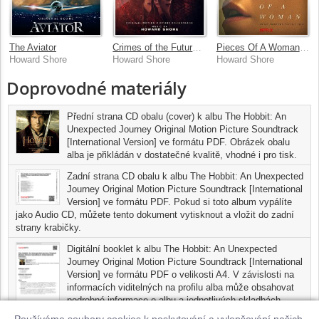
The Aviator
Crimes of the Future [Original Motion Picture Soundtrack]
Pieces Of A Woman [Music From The Netflix Film]
Howard Shore
Howard Shore
Howard Shore
Doprovodné materiály
Přední strana CD obalu (cover) k albu The Hobbit: An
Unexpected Journey Original Motion Picture Soundtrack
[International Version] ve formátu PDF. Obrázek obalu
alba je přikládán v dostatečné kvalitě, vhodné i pro tisk.
Zadní strana CD obalu k albu The Hobbit: An Unexpected
Journey Original Motion Picture Soundtrack [International
Version] ve formátu PDF. Pokud si toto album vypálíte
jako Audio CD, můžete tento dokument vytisknout a vložit do zadní
strany krabičky.
Digitální booklet k albu The Hobbit: An Unexpected
Journey Original Motion Picture Soundtrack [International
Version] ve formátu PDF o velikosti A4. V závislosti na
informacích viditelných na profilu alba může obsahovat
podrobné informace o albu a jednotlivých skladbách,
včetně seznamu participujících umělců, přesného data a místa