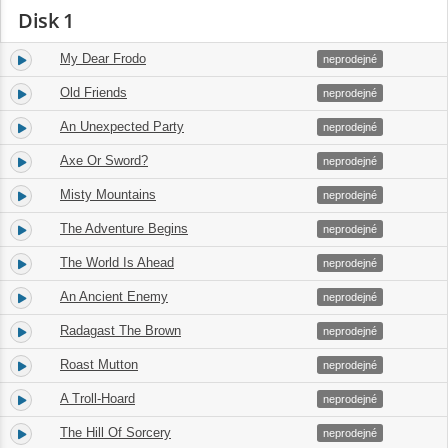
Disk 1
My Dear Frodo
1.
08:04
neprodejné
Old Friends
2.
04:30
neprodejné
An Unexpected Party
3.
03:53
neprodejné
Axe Or Sword?
4.
05:59
neprodejné
Misty Mountains
5.
01:43
neprodejné
The Adventure Begins
6.
02:06
neprodejné
The World Is Ahead
7.
02:21
neprodejné
An Ancient Enemy
8.
04:58
neprodejné
Radagast The Brown
9.
04:55
neprodejné
Roast Mutton
10.
04:03
neprodejné
A Troll-Hoard
11.
02:40
neprodejné
The Hill Of Sorcery
12.
03:51
neprodejné