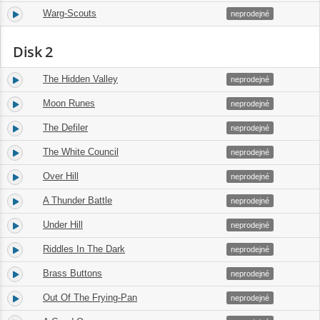
Warg-Scouts
13.
03:03
neprodejné
Disk 2
The Hidden Valley
1.
03:52
neprodejné
Moon Runes
2.
03:20
neprodejné
The Defiler
3.
01:15
neprodejné
The White Council
4.
07:20
neprodejné
Over Hill
5.
03:45
neprodejné
A Thunder Battle
6.
03:55
neprodejné
Under Hill
7.
01:55
neprodejné
Riddles In The Dark
8.
05:22
neprodejné
Brass Buttons
9.
07:38
neprodejné
Out Of The Frying-Pan
10.
05:55
neprodejné