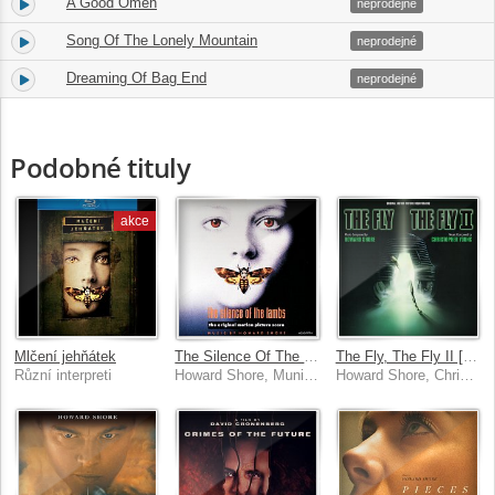
A Good Omen
11.
05:47
neprodejné
Song Of The Lonely Mountain
12.
04:10
neprodejné
Dreaming Of Bag End
13.
01:50
neprodejné
Podobné tituly
akce
Mlčení jehňátek
The Silence Of The Lambs [Original Motion Picture Soundtrack]
The Fly, The Fly II [Original Motion Picture Soundtracks]
Různí interpreti
Howard Shore, Munich Symphony Orchestra
Howard Shore, Christopher Young