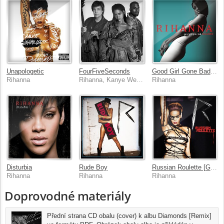
Unapologetic
FourFiveSeconds
Good Girl Gone Bad: Reloaded
Rihanna
Rihanna, Kanye West, Paul McCartney
Rihanna
Disturbia
Rude Boy
Russian Roulette [German 2 trk]
Rihanna
Rihanna
Rihanna
Doprovodné materiály
Přední strana CD obalu (cover) k albu Diamonds [Remix]