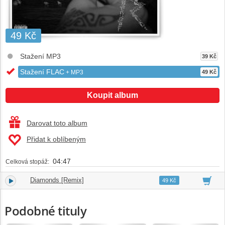
49 Kč
Stažení MP3
39 Kč
Stažení FLAC
+ MP3
49 Kč
Koupit album
Darovat toto album
Přidat k oblíbeným
04:47
Celková stopáž:
Diamonds [Remix]
1.
04:47
49 Kč
Podobné tituly