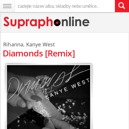
Rihanna
,
Kanye West
Diamonds [Remix]