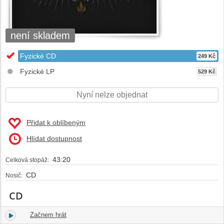
není skladem
Fyzické CD
249 Kč
Fyzické LP
529 Kč
Nyní nelze objednat
Přidat k oblíbeným
Hlídat dostupnost
43:20
Celková stopáž:
CD
Nosič:
CD
Začnem hrát
1.
03:05