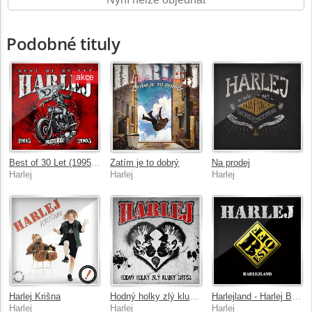
Podobné tituly
akce
Best of 30 Let (1995 - 2005, Feat. V. Šafránek) Part 1
Zatím je to dobrý
Na prodej
Harlej
Harlej
Harlej
Harlej Krišna
Hodný holky zlý kluky chtěj
Harlejland - Harlej Best Of
Harlej
Harlej
Harlej