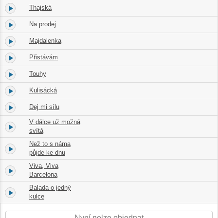
Thajská
2.
03:40
Na prodej
3.
03:36
Majdalenka
4.
03:10
Přistávám
5.
03:23
Touhy
6.
04:33
Kulisácká
7.
04:11
Dej mi sílu
8.
02:59
V dálce už možná
9.
03:15
svítá
Než to s náma
10.
03:58
půjde ke dnu
Viva, Viva
11.
03:50
Barcelona
Balada o jedný
12.
03:40
kulce
Nyní nelze objednat