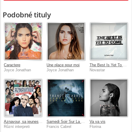
Podobné tituly
Caractere
Une place pour moi
The Best Is Yet To Come
Joyce Jonathan
Joyce Jonathan
Novastar
Aznavour, sa jeunesse
Samedi Soir Sur La Terre
Va va vis
Různí interpreti
Francis Cabrel
Florina