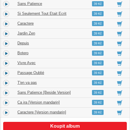
Sans Patience
4.
03:14
39 Kč
Si Seulement Tout Etait Ecrit
5.
03:31
39 Kč
Caractere
6.
04:06
39 Kč
Jardin Zen
7.
03:00
39 Kč
Depuis
8.
03:10
39 Kč
Botero
9.
02:37
39 Kč
Vivre Avec
10.
03:11
39 Kč
Passage Oublié
11.
02:55
39 Kč
T'en va pas
12.
03:06
39 Kč
Sans Patience [Beside Version]
13.
03:11
39 Kč
Ca ira [Version mandarin]
14.
03:43
39 Kč
Caractere [Version mandarin]
15.
04:06
39 Kč
Koupit album