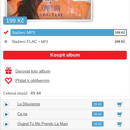
199 Kč
Stažení MP3
199 Kč
Stažení FLAC
+ MP3
249 Kč
Koupit album
Darovat toto album
Přidat k oblíbeným
49:44
Celková stopáž:
La Diluvienne
1.
03:26
39 Kč
Ca ira
2.
03:45
39 Kč
Quand Tu Me Prends La Main
3.
02:43
39 Kč