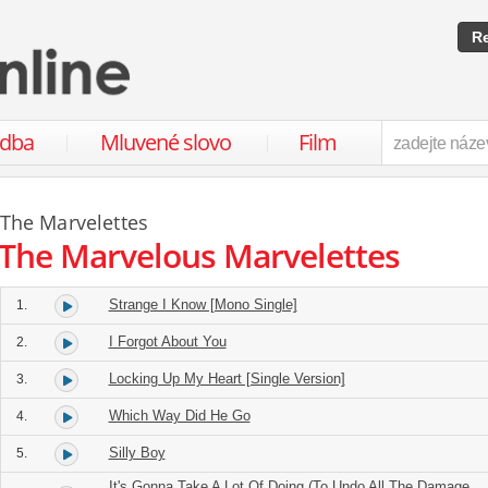
Re
udba
Mluvené slovo
Film
The Marvelettes
The Marvelous Marvelettes
Strange I Know [Mono Single]
1.
I Forgot About You
2.
Locking Up My Heart [Single Version]
3.
Which Way Did He Go
4.
Silly Boy
5.
It's Gonna Take A Lot Of Doing (To Undo All The Damage