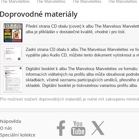
The Marvelettes
The Marvelettes
The Marvelettes
The Marvelettes
Doprovodné materiály
Přední strana CD obalu (cover) k albu The Marvelous Marvele
alba je přikládán v dostatečné kvalitě, vhodné i pro tisk.
Zadní strana CD obalu k albu The Marvelous Marvelettes ve f
vypálíte jako Audio CD, můžete tento dokument vytisknout a vl
Digitální booklet k albu The Marvelous Marvelettes ve formátu 
informacích viditelných na profilu alba může obsahovat podrobn
skladbách, včetně seznamu participujících umělců, přesného d
skladeb. Digitální booklet je tisknutelnou variantou profilu alba.
Pro možnost stažení doprovodných materiálů je nutné mít zakoupenu minimál
Nápověda
O nás
Speciální kolekce