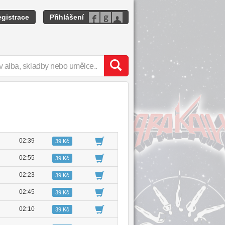
gistrace
Přihlášení
02:39
39 Kč
02:55
39 Kč
02:23
39 Kč
02:45
39 Kč
02:10
39 Kč