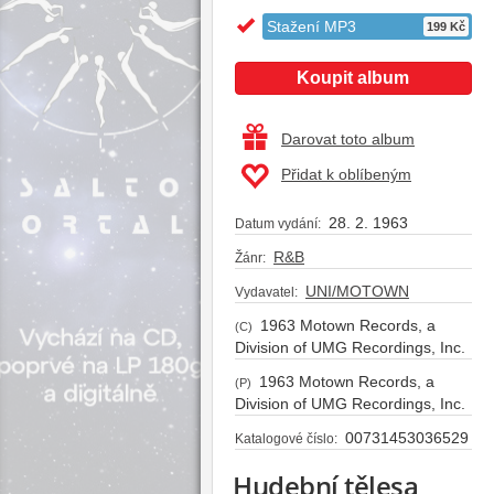
Stažení MP3
199 Kč
Koupit album
Darovat toto album
Přidat k oblíbeným
28. 2. 1963
Datum vydání:
R&B
Žánr:
UNI/MOTOWN
Vydavatel:
1963 Motown Records, a
(C)
Division of UMG Recordings, Inc.
1963 Motown Records, a
(P)
Division of UMG Recordings, Inc.
00731453036529
Katalogové číslo:
Hudební tělesa