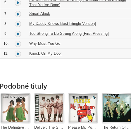
6.
That You've Done)
Smart Aleck
7.
My Daddy Knows Best [Single Version]
8.
Too Strong To Be Strung Along [First Pressing]
9.
Why Must You Go
10.
Knock On My Door
11.
Podobné tituly
The Definitive Collection
Deliver: The Singles 1961-1971
Please Mr. Postman
The Return Of The Marvelettes