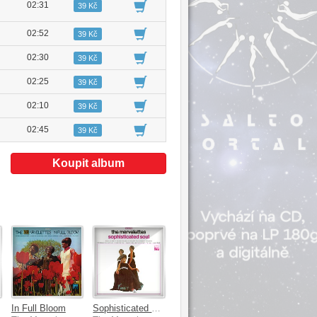
02:31
39 Kč
02:52
39 Kč
02:30
39 Kč
02:25
39 Kč
02:10
39 Kč
02:45
39 Kč
Koupit album
In Full Bloom
Sophisticated Soul