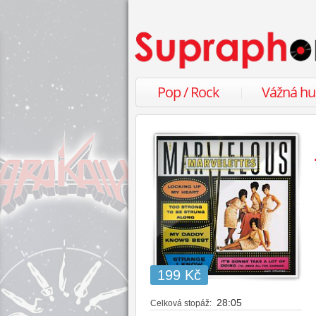
Pop / Rock
Vážná h
199 Kč
28:05
Celková stopáž: