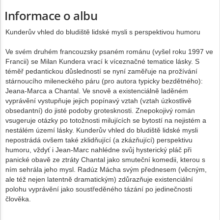
Informace o albu
Kunderův vhled do bludiště lidské mysli s perspektivou humoru
Ve svém druhém francouzsky psaném románu (vyšel roku 1997 ve
Francii) se Milan Kundera vrací k víceznačné tematice lásky. S
téměř pedantickou důsledností se nyní zaměřuje na prožívání
stárnoucího mileneckého páru (pro autora typicky bezdětného):
Jeana-Marca a Chantal. Ve snově a existenciálně laděném
vyprávění vystupňuje jejich popínavý vztah (vztah úzkostlivě
obsedantní) do jisté podoby grotesknosti. Znepokojivý román
vsugeruje otázky po totožnosti milujících se bytostí na nejistém a
nestálém území lásky. Kunderův vhled do bludiště lidské mysli
nepostrádá ovšem také zklidňující (a zkázňující) perspektivu
humoru, vždyť i Jean-Marc nahlédne svůj hysterický pláč při
panické obavě ze ztráty Chantal jako smuteční komedii, kterou s
ním sehrála jeho mysl. Radúz Mácha svým přednesem (věcným,
ale též nejen latentně dramatickým) zdůrazňuje existenciální
polohu vyprávění jako soustředěného tázání po jedinečnosti
člověka.