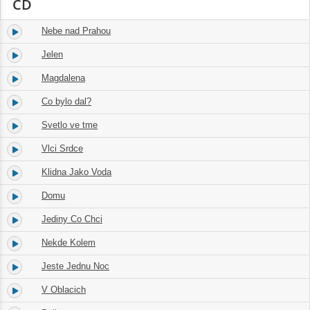
CD
Nebe nad Prahou
1.
03:10
Jelen
2.
03:42
Magdalena
3.
03:29
Co bylo dal?
4.
03:28
Svetlo ve tme
5.
03:34
Vlci Srdce
6.
04:07
Klidna Jako Voda
7.
03:59
Domu
8.
03:33
Jediny Co Chci
9.
03:28
Nekde Kolem
10.
04:02
Jeste Jednu Noc
11.
02:44
V Oblacich
12.
03:03