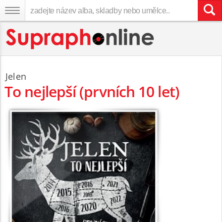
Jelen
To nejlepší (prvních 10 let)