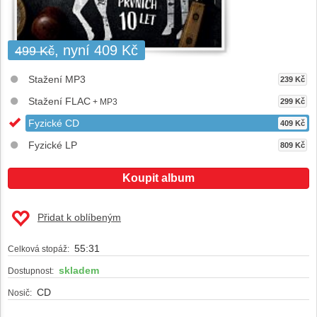
, nyní 409 Kč
499 Kč
Stažení MP3
239 Kč
Stažení FLAC
+ MP3
299 Kč
Fyzické CD
409 Kč
Fyzické LP
809 Kč
Koupit album
Přidat k oblíbeným
55:31
Celková stopáž:
skladem
Dostupnost:
CD
Nosič: