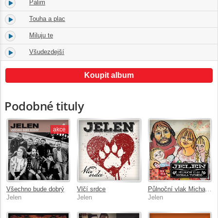
Palim
13.
03:30
Touha a plac
14.
02:47
Miluju te
15.
03:50
Všudezdejší
16.
03:05
Koupit album
Podobné tituly
akce
Všechno bude dobrý
Vlčí srdce
Půlnoční vlak Michala Tučného
Jelen
Jelen
Jelen