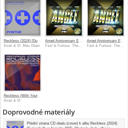
Reckless (2024) [Dub Mix]
Angel Anniversary Edition (feat. Muni Long, JVKE, NLE Choppa) [Anniversary Edition]
Angel Anniversary Edition (feat. Muni Long, JVKE, NLE Choppa)
Azari & III, Max Dean
Fast & Furious: The Fast Saga, Mark Ralph, Jimin, BTS, Muni Long, JVKE, NLE Choppa
Fast & Furious: The Fast Saga, Jimin, BTS, Mark Ralph, Muni Long, JVKE, NLE Choppa
Reckless (With Your Love) [2015 Remixes]
Azari & III
Doprovodné materiály
Přední strana CD obalu (cover) k albu Reckless (2024)