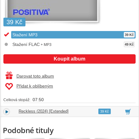
39 Kč
Stažení MP3
39 Kč
Stažení FLAC
+ MP3
49 Kč
Koupit album
Darovat toto album
Přidat k oblíbeným
07:50
Celková stopáž:
Reckless (2024) [Extended]
1.
07:50
39 Kč
Podobné tituly