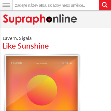
Lavern
,
Sigala
Like Sunshine