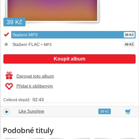
39 Kč
Stažení MP3
39 Kč
Stažení FLAC
+ MP3
49 Kč
Koupit album
Darovat toto album
Přidat k oblíbeným
02:43
Celková stopáž:
Like Sunshine
1.
02:43
39 Kč
Podobné tituly