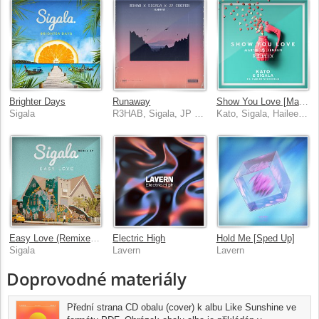
Brighter Days
Runaway
Show You Love [Martin Jensen Remix]
Sigala
R3HAB, Sigala, JP Cooper
Kato, Sigala, Hailee Steinfeld
Easy Love (Remixes) - EP
Electric High
Hold Me [Sped Up]
Sigala
Lavern
Lavern
Doprovodné materiály
Přední strana CD obalu (cover) k albu Like Sunshine ve