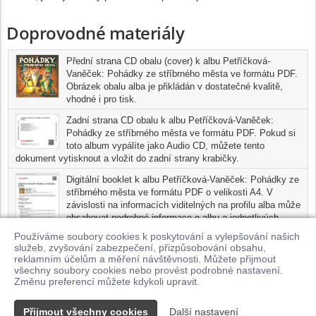
Doprovodné materiály
Přední strana CD obalu (cover) k albu Petříčková-
Vaněček: Pohádky ze stříbrného města ve formátu PDF.
Obrázek obalu alba je přikládán v dostatečné kvalitě,
vhodné i pro tisk.
Zadní strana CD obalu k albu Petříčková-Vaněček:
Pohádky ze stříbrného města ve formátu PDF. Pokud si
toto album vypálíte jako Audio CD, můžete tento
dokument vytisknout a vložit do zadní strany krabičky.
Digitální booklet k albu Petříčková-Vaněček: Pohádky ze
stříbrného města ve formátu PDF o velikosti A4. V
závislosti na informacích viditelných na profilu alba může
obsahovat podrobné informace o albu a jednotlivých
skladbách, včetně seznamu participujících umělců,
Používáme soubory cookies k poskytování a vylepšování našich
přesného data a místa nahrání pro každou ze skladeb. Digitální
služeb, zvyšování zabezpečení, přizpůsobování obsahu,
booklet je tisknutelnou variantou profilu alba.
reklamním účelům a měření návštěvnosti. Můžete přijmout
všechny soubory cookies nebo provést podrobné nastavení.
Pro možnost stažení doprovodných materiálů je nutné mít zakoupenu
Změnu preferencí můžete kdykoli upravit.
minimálně jednu skladbu z tohoto alba.
Přijmout všechny cookies
Další nastavení