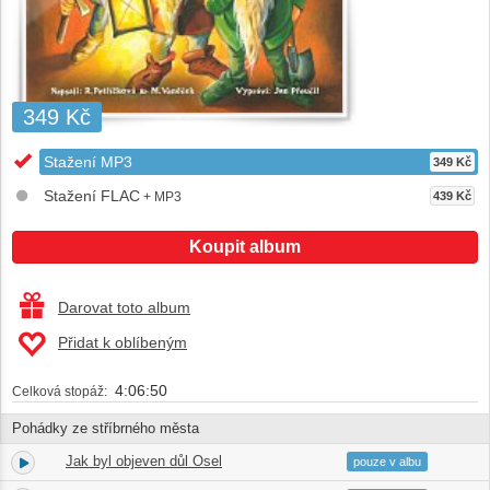
349 Kč
Stažení MP3
349 Kč
Stažení FLAC
+ MP3
439 Kč
Koupit album
Darovat toto album
Přidat k oblíbeným
4:06:50
Celková stopáž:
Pohádky ze stříbrného města
Jak byl objeven důl Osel
1.
21:38
pouze v albu