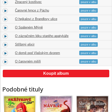
Ztracený kostlivec
2.
22:12
pouze v albu
Čarovné hrnce z Páchu
3.
29:02
pouze v albu
O hejkalovi z Brandlovy ulice
4.
22:17
pouze v albu
O Spáleném Mlýně
5.
25:15
pouze v albu
O zázračném léku starého apatykáře
6.
30:33
pouze v albu
Stříbrný elixír
7.
45:40
pouze v albu
O domě pod Vlašským dvorem
8.
23:32
pouze v albu
O čarovném milíři
9.
26:41
pouze v albu
Koupit album
Podobné tituly