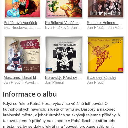
Petříčková-Vaněček: Skřítkové pod stříbrným městem
Petříčková-Vaněček: Návrat ze zvonkové země
Sherlock Holmes - Hitlerův posel smrti (CD-MP3)
Eva Hrušková, Jan Přeučil
Eva Hrušková, Jan Přeučil
Jan Přeučil, Jan Vágner, Jiřina Bohdalová, Vladimír Brabec, Jiří Dvořák, Jana Postlerová
Mészáros: Deset klobouků Jana Přeučila
Borovský: Křest svatého Vladimíra
Bláznovy zápisky
Jan Přeučil, Pavel Mészáros
Jan Přeučil
Jan Přeučil
Informace o albu
Když se řekne Kutná Hora, vybaví se většině lidí pověst O
kutnohorských havířích, silueta chrámu sv. Barbory a nakonec
královské město, v jehož útrobách se skrývají tajemné příběhy. A
takové tajemné příběhy nalezneme v Pohádkách ze stříbrného
města, jež by se daly překřtít i na "pověsti protkané stříbrem".