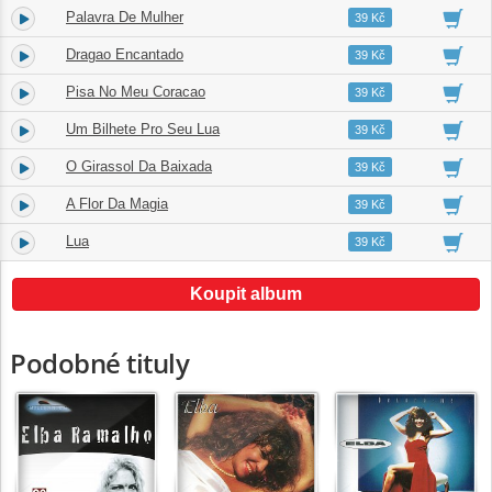
Palavra De Mulher
5.
02:50
39 Kč
Dragao Encantado
6.
03:30
39 Kč
Pisa No Meu Coracao
7.
03:52
39 Kč
Um Bilhete Pro Seu Lua
8.
03:44
39 Kč
O Girassol Da Baixada
9.
04:23
39 Kč
A Flor Da Magia
10.
03:36
39 Kč
Lua
11.
03:01
39 Kč
Koupit album
Podobné tituly