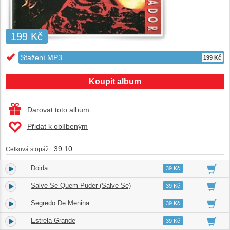
199 Kč
Stažení MP3
199 Kč
Koupit album
Darovat toto album
Přidat k oblíbeným
39:10
Celková stopáž:
Doida
1.
03:19
39 Kč
Salve-Se Quem Puder (Salve Se)
2.
04:15
39 Kč
Segredo De Menina
3.
03:28
39 Kč
Estrela Grande
4.
03:12
39 Kč