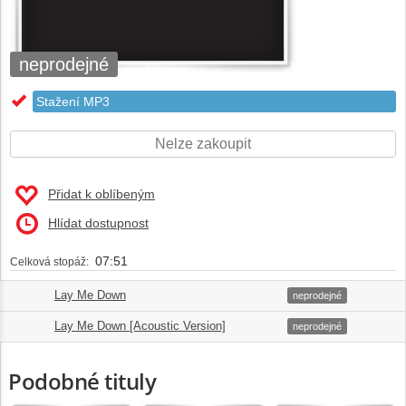
neprodejné
Stažení MP3
Nelze zakoupit
Přidat k oblíbeným
Hlídat dostupnost
07:51
Celková stopáž:
Lay Me Down
1.
03:49
neprodejné
Lay Me Down [Acoustic Version]
2.
04:02
neprodejné
Podobné tituly