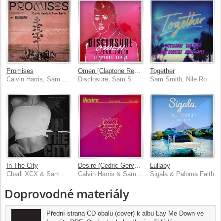
Promises
Omen [Claptone Remix]
Together
Calvin Harris, Sam Smith
Disclosure, Sam Smith
Sam Smith, Nile Rodgers, Disclosure & Jimmy Napes
In The City
Desire (Cedric Gervais Remixes)
Lullaby
Charli XCX & Sam Smith
Calvin Harris & Sam Smith
Sigala & Paloma Faith
Doprovodné materiály
Přední strana CD obalu (cover) k albu Lay Me Down ve