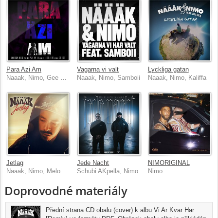
Para Azi Am
Vagarna vi valt
Lyckliga gatan
Naaak, Nimo, Gee Dixon
Naaak, Nimo, Samboii
Naaak, Nimo, Kaliffa
Jetlag
Jede Nacht
NIMORIGINAL
Naaak, Nimo, Melo
Schubi AKpella, Nimo
Nimo
Doprovodné materiály
Přední strana CD obalu (cover) k albu Vi Ar Kvar Har