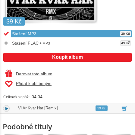
39 Kč
Stažení MP3
39 Kč
Stažení FLAC
+ MP3
49 Kč
Koupit album
Darovat toto album
Přidat k oblíbeným
04:04
Celková stopáž:
Vi Ar Kvar Har [Remix]
1.
04:04
39 Kč
Podobné tituly