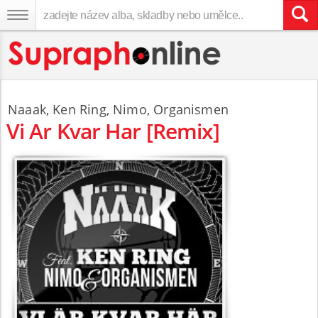
Naaak
,
Ken Ring
,
Nimo
,
Organismen
Vi Ar Kvar Har [Remix]