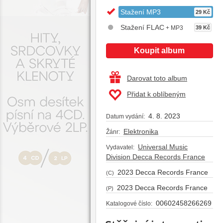
Stažení MP3
29 Kč
Stažení FLAC
+ MP3
39 Kč
Koupit album
Darovat toto album
Přidat k oblíbeným
4. 8. 2023
Datum vydání:
Elektronika
Žánr:
Universal Music
Vydavatel:
Division Decca Records France
2023 Decca Records France
(C)
2023 Decca Records France
(P)
00602458266269
Katalogové číslo: