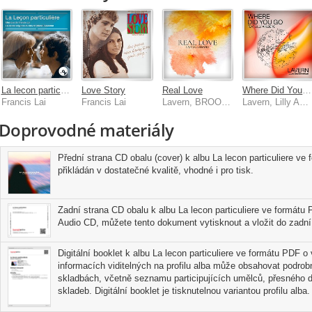
La lecon particuliere [Bande originale du film]
Love Story
Real Love
Where Did You Go
Francis Lai
Francis Lai
Lavern, BROOKS
Lavern, Lilly Ahlberg
Doprovodné materiály
Přední strana CD obalu (cover) k albu La lecon particuliere ve
přikládán v dostatečné kvalitě, vhodné i pro tisk.
Zadní strana CD obalu k albu La lecon particuliere ve formátu 
Audio CD, můžete tento dokument vytisknout a vložit do zadní 
Digitální booklet k albu La lecon particuliere ve formátu PDF o 
informacích viditelných na profilu alba může obsahovat podrobn
skladbách, včetně seznamu participujících umělců, přesného d
skladeb. Digitální booklet je tisknutelnou variantou profilu alba.