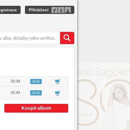
gistrace
Přihlášení
02:34
39 Kč
01:43
39 Kč
Koupit album