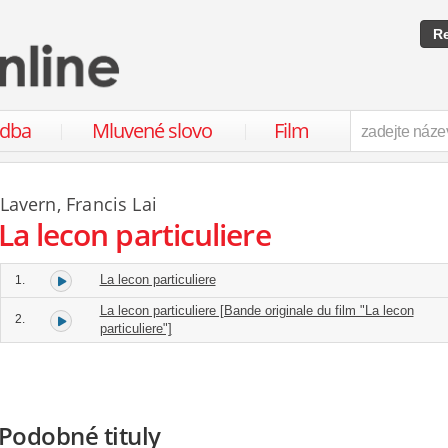
Re
udba
Mluvené slovo
Film
Lavern
,
Francis Lai
La lecon particuliere
La lecon particuliere
1.
La lecon particuliere [Bande originale du film "La lecon
2.
particuliere"]
Podobné tituly