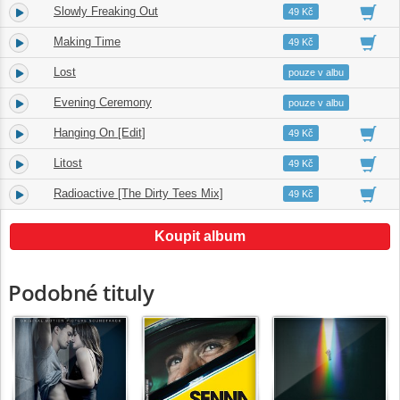
Slowly Freaking Out
4.
03:45
49 Kč
Making Time
5.
03:00
49 Kč
Lost
6.
04:18
pouze v albu
Evening Ceremony
7.
04:33
pouze v albu
Hanging On [Edit]
8.
03:22
49 Kč
Litost
9.
05:21
49 Kč
Radioactive [The Dirty Tees Mix]
10.
05:31
49 Kč
Koupit album
Podobné tituly