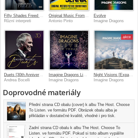
Fifty Shades Freed [Original Motion Picture Soundtrack]
Original Music From The Motion Picture Senna
Evolve
Různí interpreti
Antonio Pinto
Imagine Dragons
akce
Duets [30th Anniversary / Deluxe]
Imagine Dragons Live in Vegas
Night Visions [Expanded Edition]
Andrea Bocelli
Imagine Dragons
Imagine Dragons
Doprovodné materiály
Přední strana CD obalu (cover) k albu The Host. Choose
To Listen. ve formátu PDF. Obrázek obalu alba je
přikládán v dostatečné kvalitě, vhodné i pro tisk.
Zadní strana CD obalu k albu The Host. Choose To
Listen. ve formátu PDF. Pokud si toto album vypálíte