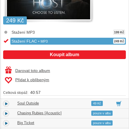
249 Kč
Stažení MP3
199 Kč
Stažení FLAC
+ MP3
249 Kč
Koupit album
Darovat toto album
Přidat k oblíbeným
40:57
Celková stopáž:
Soul Outside
1.
03:35
49 Kč
Chasing Rubies [Acoustic]
2.
04:18
pouze v albu
Big Ticket
3.
03:14
pouze v albu