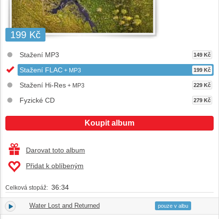
199 Kč
Stažení MP3
149 Kč
Stažení FLAC
+ MP3
199 Kč
Stažení Hi-Res
+ MP3
229 Kč
Fyzické CD
279 Kč
Koupit album
Darovat toto album
Přidat k oblíbeným
36:34
Celková stopáž:
Water Lost and Returned
1.
36:34
pouze v albu