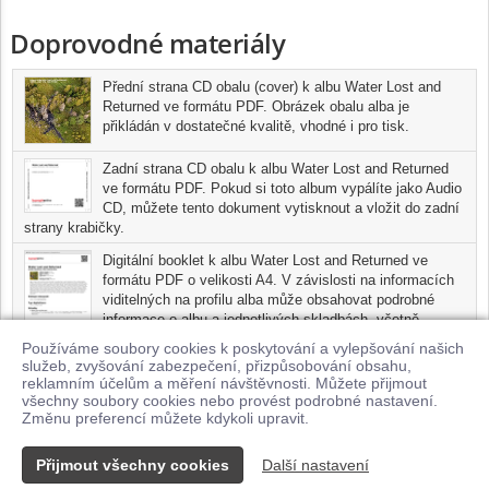
Doprovodné materiály
Přední strana CD obalu (cover) k albu Water Lost and
Returned ve formátu PDF. Obrázek obalu alba je
přikládán v dostatečné kvalitě, vhodné i pro tisk.
Zadní strana CD obalu k albu Water Lost and Returned
ve formátu PDF. Pokud si toto album vypálíte jako Audio
CD, můžete tento dokument vytisknout a vložit do zadní
strany krabičky.
Digitální booklet k albu Water Lost and Returned ve
formátu PDF o velikosti A4. V závislosti na informacích
viditelných na profilu alba může obsahovat podrobné
informace o albu a jednotlivých skladbách, včetně
seznamu participujících umělců, přesného data a místa
Používáme soubory cookies k poskytování a vylepšování našich
nahrání pro každou ze skladeb. Digitální booklet je tisknutelnou
služeb, zvyšování zabezpečení, přizpůsobování obsahu,
variantou profilu alba.
reklamním účelům a měření návštěvnosti. Můžete přijmout
všechny soubory cookies nebo provést podrobné nastavení.
Pro možnost stažení doprovodných materiálů je nutné mít zakoupenu
Změnu preferencí můžete kdykoli upravit.
minimálně jednu skladbu z tohoto alba.
Přijmout všechny cookies
Další nastavení
Kontakt
© 2026 Supraphonline.cz
|