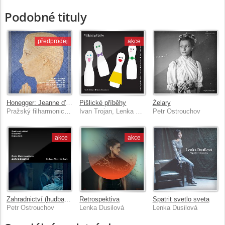
Podobné tituly
předprodej
akce
Honegger: Jeanne d'Arc au bûcher
Pišlické příběhy
Želary
Pražský filharmonický sbor, Česká filharmonie, Lukáš Vasilek
Ivan Trojan, Lenka Dusilová, Milan Cais, Beata Hlavenková, Petr Ostrouchov
Petr Ostrouchov
akce
akce
Zahradnictví (hudba z filmové trilogie)
Retrospektiva
Spatrit svetlo sveta
Petr Ostrouchov
Lenka Dusilová
Lenka Dusilová