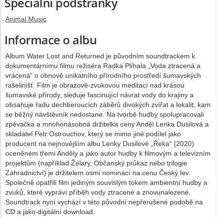
Speciální podstránky
Animal Music
Informace o albu
Album Water Lost and Returned je původním soundtrackem k
dokumentárnímu filmu režiséra Radka Plíhala „Voda ztracená a
vrácená“ o obnově unikátního přírodního prostředí šumavských
rašelinišť. Film je obrazově-zvukovou meditací nad krásou
šumavské přírody, sleduje fascinující návrat vody do krajiny a
obsahuje řadu dechberoucích záběrů divokých zvířat a lokalit, kam
se běžný návštěvník nedostane. Na tvorbě hudby spolupracovali
zpěvačka a mnohonásobná držitelka ceny Anděl Lenka Dusilová a
skladatel Petr Ostrouchov, který se mimo jiné podílel jako
producent na nejnovějším albu Lenky Dusilové „Řeka“ (2020)
oceněném třemi Anděly a jako autor hudby k filmovým a televizním
projektům (například Želary, Občanský průkaz nebo trilogie
Zahradnictví) je držitelem osmi nominací na cenu Český lev.
Společně opatřili film jediným souvislým tokem ambientní hudby a
zvuků, které vypráví příběh vody ztracené a znovunalezené.
Soundtrack nyní vychází v této původní nepřerušené podobě na
CD a jako digitální download.