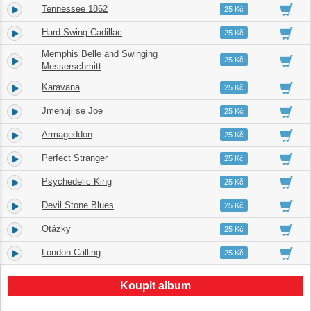
Tennessee 1862
4.
02:11
25 Kč
Hard Swing Cadillac
5.
02:39
25 Kč
Memphis Belle and Swinging
6.
03:03
25 Kč
Messerschmitt
Karavana
7.
03:13
25 Kč
Jmenuji se Joe
8.
03:20
25 Kč
Armageddon
9.
03:00
25 Kč
Perfect Stranger
10.
02:39
25 Kč
Psychedelic King
11.
03:21
25 Kč
Devil Stone Blues
12.
03:12
25 Kč
Otázky
13.
02:43
25 Kč
London Calling
14.
04:22
25 Kč
Koupit album