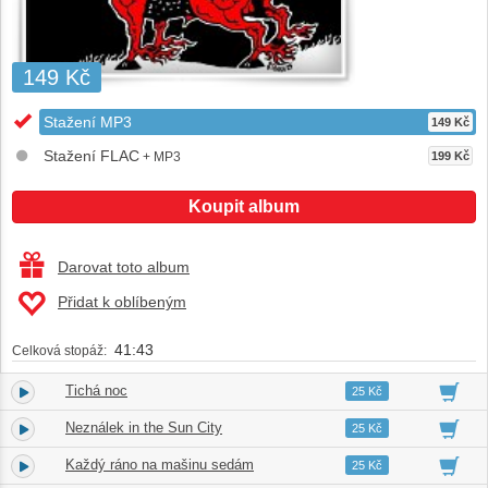
149 Kč
Stažení MP3
149 Kč
Stažení FLAC
+ MP3
199 Kč
Koupit album
Darovat toto album
Přidat k oblíbeným
41:43
Celková stopáž:
Tichá noc
1.
02:44
25 Kč
Neználek in the Sun City
2.
03:09
25 Kč
Každý ráno na mašinu sedám
3.
02:07
25 Kč