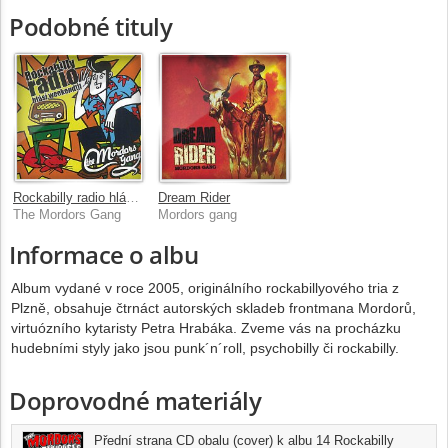
Podobné tituly
Rockabilly radio hlásí weekend
Dream Rider
The Mordors Gang
Mordors gang
Informace o albu
Album vydané v roce 2005, originálního rockabillyového tria z
Plzně, obsahuje čtrnáct autorských skladeb frontmana Mordorů,
virtuózního kytaristy Petra Hrabáka. Zveme vás na procházku
hudebními styly jako jsou punk´n´roll, psychobilly či rockabilly.
Doprovodné materiály
Přední strana CD obalu (cover) k albu 14 Rockabilly