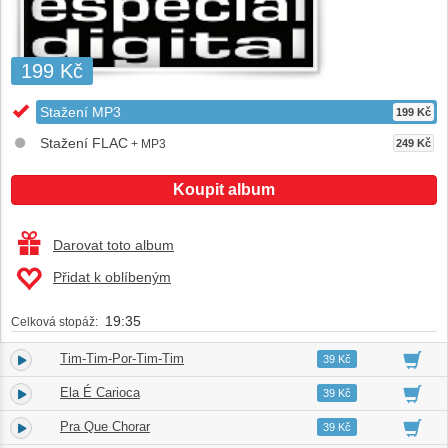
199 Kč
Stažení MP3
199 Kč
Stažení FLAC
+ MP3
249 Kč
Koupit album
Darovat toto album
Přidat k oblíbeným
19:35
Celková stopáž:
Tim-Tim-Por-Tim-Tim
1.
02:22
39 Kč
Ela É Carioca
2.
02:36
39 Kč
Pra Que Chorar
3.
02:30
39 Kč