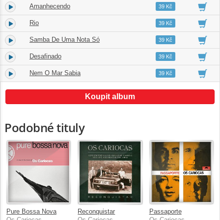
Amanhecendo
4.
02:24
39 Kč
Rio
5.
02:18
39 Kč
Samba De Uma Nota Só
6.
02:02
39 Kč
Desafinado
7.
02:42
39 Kč
Nem O Mar Sabia
8.
02:41
39 Kč
Koupit album
Podobné tituly
Pure Bossa Nova
Reconquistar
Passaporte
Os Cariocas
Os Cariocas
Os Cariocas