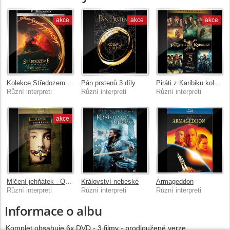
akce
akce
akce
Kolekce Středozemě - prodloužená a kinová verze
Pán prstenů 3 díly
Piráti z Karibiku kolekce 1.-5.
Různí interpreti
Různí interpreti
Různí interpreti
akce
Mlčení jehňátek - Oscarová edice
Království nebeské
Armageddon
Různí interpreti
Různí interpreti
Různí interpreti
Informace o albu
Komplet obsahuje 6x DVD - 3 filmy - prodloužené verze