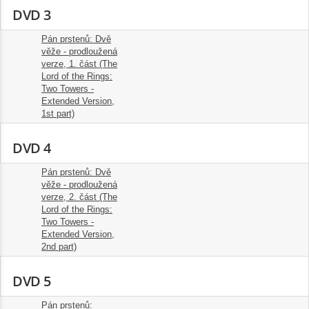
DVD 3
Pán prstenů: Dvě
věže - prodloužená
verze, 1. část (The
1.
Lord of the Rings:
1:55:00
Two Towers -
Extended Version,
1st part)
DVD 4
Pán prstenů: Dvě
věže - prodloužená
verze, 2. část (The
1.
Lord of the Rings:
1:55:00
Two Towers -
Extended Version,
2nd part)
DVD 5
Pán prstenů: