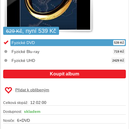
, nyní 539 Kč
629 Kč
Fyzické DVD
539 Kč
Fyzické Blu-ray
719 Kč
Fyzické UHD
2429 Kč
Koupit album
Přidat k oblíbeným
12:02:00
Celková stopáž:
skladem
Dostupnost:
6×DVD
Nosiče: