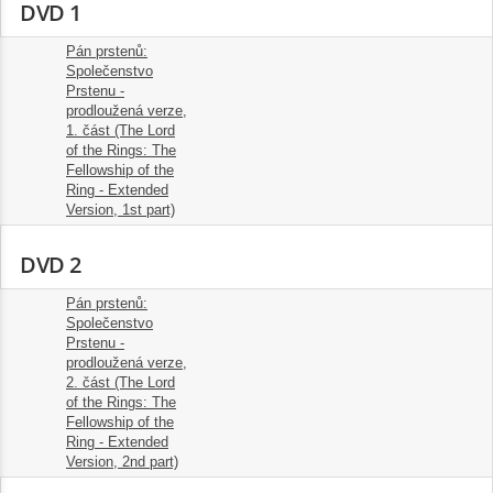
DVD 1
Pán prstenů:
Společenstvo
Prstenu -
prodloužená verze,
1.
1. část (The Lord
1:55:00
of the Rings: The
Fellowship of the
Ring - Extended
Version, 1st part)
DVD 2
Pán prstenů:
Společenstvo
Prstenu -
prodloužená verze,
1.
2. část (The Lord
1:55:00
of the Rings: The
Fellowship of the
Ring - Extended
Version, 2nd part)