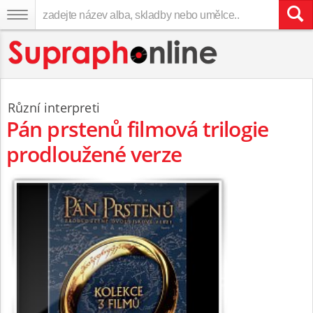
Různí interpreti
Pán prstenů filmová trilogie
prodloužené verze