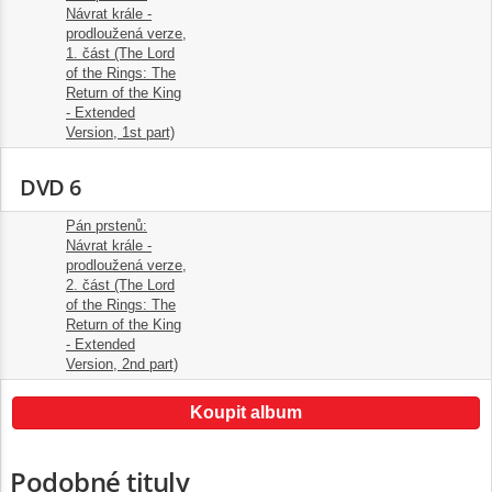
Návrat krále -
prodloužená verze,
1. část (The Lord
1.
2:11:00
of the Rings: The
Return of the King
- Extended
Version, 1st part)
DVD 6
Pán prstenů:
Návrat krále -
prodloužená verze,
2. část (The Lord
1.
2:11:00
of the Rings: The
Return of the King
- Extended
Version, 2nd part)
Koupit album
Podobné tituly