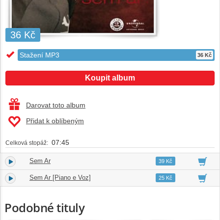
36 Kč
Stažení MP3
36 Kč
Koupit album
Darovat toto album
Přidat k oblíbeným
07:45
Celková stopáž:
Sem Ar
1.
03:52
39 Kč
Sem Ar [Piano e Voz]
2.
03:53
25 Kč
Podobné tituly