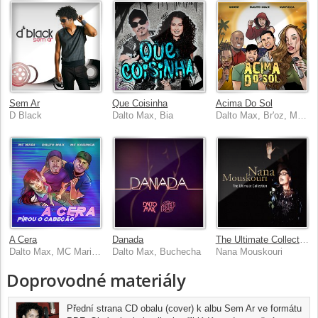
Sem Ar
Que Coisinha
Acima Do Sol
D Black
Dalto Max, Bia
Dalto Max, Br'oz, MAYKKA
A Cera
Danada
The Ultimate Collection
Dalto Max, MC Mari, MC Koringa
Dalto Max, Buchecha
Nana Mouskouri
Doprovodné materiály
Přední strana CD obalu (cover) k albu Sem Ar ve formátu