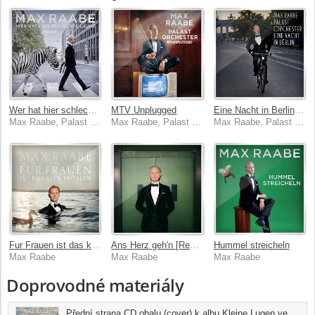
Wer hat hier schlechte Laune
MTV Unplugged
Eine Nacht in Berlin [Live]
Max Raabe, Palast Orchester
Max Raabe, Palast Orchester
Max Raabe, Palast Orchester
Fur Frauen ist das kein Problem
Ans Herz geh'n [Rework]
Hummel streicheln
Max Raabe
Max Raabe
Max Raabe
Doprovodné materiály
Přední strana CD obalu (cover) k albu Kleine Lugen ve