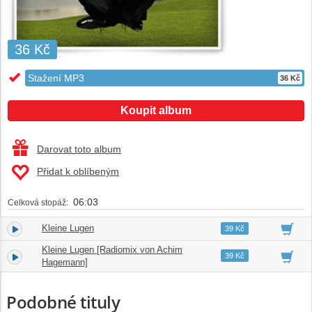
36 Kč
Stažení MP3
36 Kč
Koupit album
Darovat toto album
Přidat k oblíbeným
06:03
Celková stopáž:
Kleine Lugen
1.
02:49
39 Kč
Kleine Lugen [Radiomix von Achim
2.
03:14
39 Kč
Hagemann]
Podobné tituly