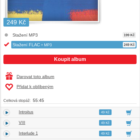
249 Kč
Stažení MP3
199 Kč
Stažení FLAC
+ MP3
249 Kč
Koupit album
Darovat toto album
Přidat k oblíbeným
55:45
Celková stopáž:
Introitus
1.
00:15
49 Kč
VIII
2.
06:20
49 Kč
Interlude 1
3.
01:04
49 Kč