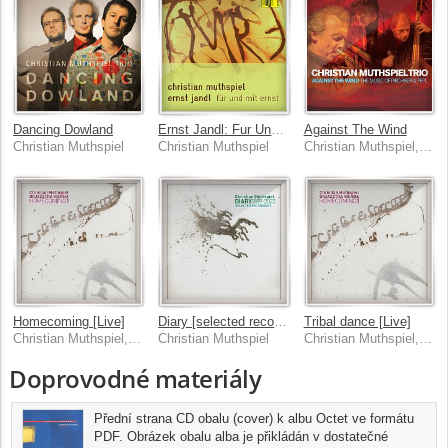
Dancing Dowland
Ernst Jandl: Fur Und Mit Ernst
Against The Wind
Christian Muthspiel
Christian Muthspiel
Christian Muthspiel, Franck Tortiller, Georg Breinschmid
Homecoming [Live]
Diary [selected recordings 1989-2022]
Tribal dance [Live]
Christian Muthspiel, Orjazztra Vienna
Christian Muthspiel
Christian Muthspiel, Orjazztra Vienna
Doprovodné materiály
Přední strana CD obalu (cover) k albu Octet ve formátu
PDF. Obrázek obalu alba je přikládán v dostatečné