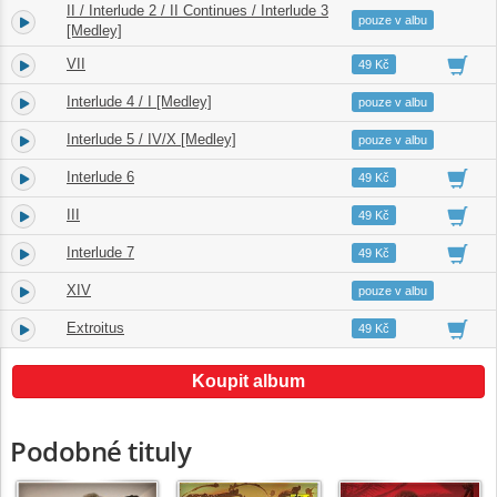
II / Interlude 2 / II Continues / Interlude 3
4.
10:34
pouze v albu
[Medley]
VII
5.
04:05
49 Kč
Interlude 4 / I [Medley]
6.
11:37
pouze v albu
Interlude 5 / IV/X [Medley]
7.
07:42
pouze v albu
Interlude 6
8.
01:29
49 Kč
III
9.
03:49
49 Kč
Interlude 7
10.
00:54
49 Kč
XIV
11.
07:38
pouze v albu
Extroitus
12.
00:18
49 Kč
Koupit album
Podobné tituly