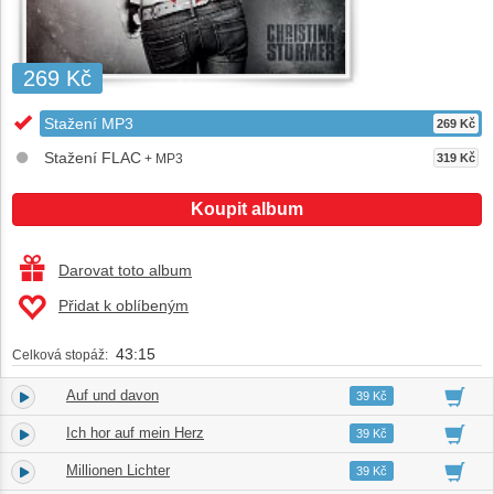
269 Kč
Stažení MP3
269 Kč
Stažení FLAC
+ MP3
319 Kč
Koupit album
Darovat toto album
Přidat k oblíbeným
43:15
Celková stopáž:
Auf und davon
1.
03:06
39 Kč
Ich hor auf mein Herz
2.
03:26
39 Kč
Millionen Lichter
3.
03:36
39 Kč