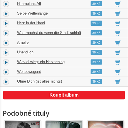
Himmel ins All
4.
04:11
39 Kč
Selbe Wellenlange
5.
03:24
39 Kč
Herz in der Hand
6.
04:14
39 Kč
Was machst du wenn die Stadt schlaft
7.
03:23
39 Kč
Amelie
8.
03:03
39 Kč
Unendlich
9.
03:33
39 Kč
Wieviel wiegt ein Herzschlag
10.
03:50
39 Kč
Weltbewegend
11.
03:29
39 Kč
Ohne Dich (ist alles nichts)
12.
04:00
39 Kč
Koupit album
Podobné tituly