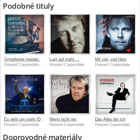
Podobné tituly
Symphonie meines Lebens 2
Lust auf mehr ...
Mit viel, viel Herz
Howard Carpendale, Royal Philharmonic Orchestra
Howard Carpendale
Howard Carpendale
Es geht um mehr [Die Show meines Lebens LIVE]
Wenn nicht wir.
Das Alles bin ich
Howard Carpendale
Howard Carpendale
Howard Carpendale
Doprovodné materiály