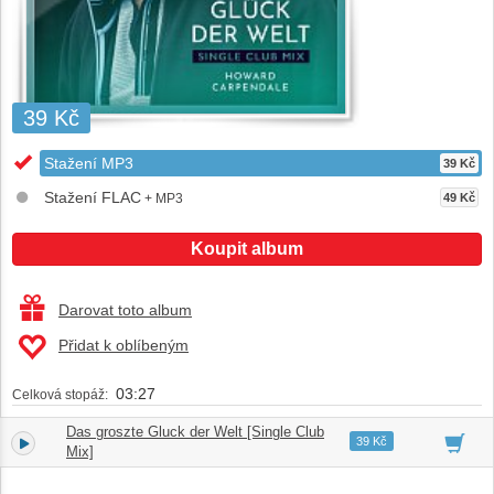
39 Kč
Stažení MP3
39 Kč
Stažení FLAC
+ MP3
49 Kč
Koupit album
Darovat toto album
Přidat k oblíbeným
03:27
Celková stopáž:
Das groszte Gluck der Welt [Single Club
1.
03:27
39 Kč
Mix]