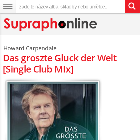
Howard Carpendale
Das groszte Gluck der Welt
[Single Club MIx]