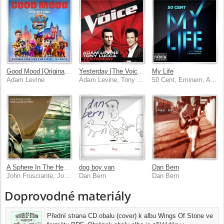
Good Mood [Original Song From Paw Patrol: The Movie]
Yesterday [The Voice Performance]
My Life
Adam Levine
Adam Levine, Tony Lucca
50 Cent, Eminem, Adam Levine
A Sphere In The Heart Of Silence
dog boy van
Dan Bern
John Frusciante, Josh Klinghoffer
Dan Bern
Dan Bern
Doprovodné materiály
Přední strana CD obalu (cover) k albu Wings Of Stone ve