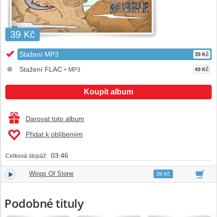
39 Kč
Stažení MP3
39 Kč
Stažení FLAC
+ MP3
49 Kč
Koupit album
Darovat toto album
Přidat k oblíbeným
03:46
Celková stopáž:
Wings Of Stone
1.
03:46
39 Kč
Podobné tituly