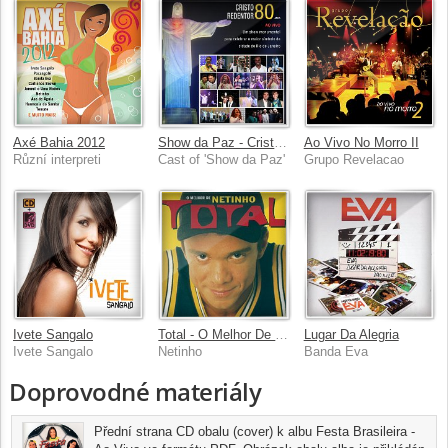
Axé Bahia 2012
Show da Paz - Cristo Redentor 80 Anos
Ao Vivo No Morro II
Různí interpreti
Cast of 'Show da Paz'
Grupo Revelacao
Ivete Sangalo
Total - O Melhor De Netinho
Lugar Da Alegria
Ivete Sangalo
Netinho
Banda Eva
Doprovodné materiály
Přední strana CD obalu (cover) k albu Festa Brasileira -