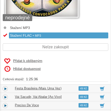
neprodejné
Stažení MP3
Stažení FLAC
+ MP3
Nelze zakoupit
Přidat k oblíbeným
Hlídat dostupnost
1:25:36
Celková stopáž:
Festa Brasileira (Mais Uma Vez)
1.
03:44
49 Kč
Vai Sacudir, Vai Abalar [Ao Vivo]
2.
05:16
49 Kč
Preciso De Voce
3.
05:06
49 Kč