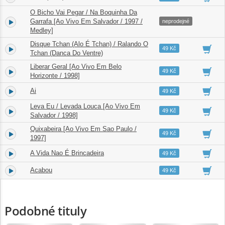
O Bicho Vai Pegar / Na Boquinha Da
15.
Garrafa [Ao Vivo Em Salvador / 1997 /
02:55
neprodejné
Medley]
Disque Tchan (Alo É Tchan) / Ralando O
16.
04:38
49 Kč
Tchan (Danca Do Ventre)
Liberar Geral [Ao Vivo Em Belo
17.
03:02
49 Kč
Horizonte / 1998]
Ai
18.
02:49
49 Kč
Leva Eu / Levada Louca [Ao Vivo Em
19.
04:48
49 Kč
Salvador / 1998]
Quixabeira [Ao Vivo Em Sao Paulo /
20.
05:00
49 Kč
1997]
A Vida Nao É Brincadeira
21.
03:56
49 Kč
Acabou
22.
07:02
49 Kč
Podobné tituly