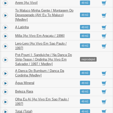
Arere [Ao Vivo]
4.
04:17
49 Kč
To Maluco Minha Gente / Montagem Do
5.
Desesperado (Ah! Eu To Maluco)
02:07
49 Kč
[Medley]
A Latinha
6.
03:18
49 Kč
Milla [Ao Vivo Em Aracaju / 1996]
7.
03:32
49 Kč
Lero-Lero [Ao Vivo Em Sao Paulo /
8.
03:49
49 Kč
1997]
Pot-Pourri I: Sanduíche / Na Danca Do
9.
Strip-Tease / Ondinha [Ao Vivo Em
05:31
neprodejné
Salvador / 1997 / Medley]
A Danca Do Bumbum / Danca Da
10.
04:13
49 Kč
Cordinha [Medley]
Água Mineral
11.
01:22
49 Kč
Beleza Rara
12.
03:55
49 Kč
Olha Eu Aí [Ao Vivo Em Sao Paulo /
13.
02:33
49 Kč
1997]
Total (Total)
14.
02:43
49 Kč