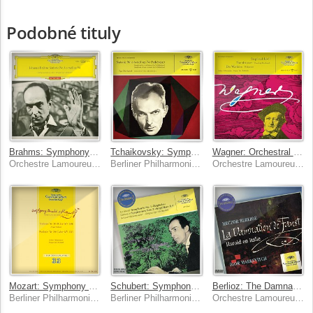
Podobné tituly
Brahms: Symphony No. 4; Berlioz: Harold en Italie [Igor Markevitch – The Deutsche Grammophon Legacy: Volume 8]
Tchaikovsky: Symphony No. 6; Francesca da Rimini [Igor Markevitch – The Deutsche Grammophon Legacy: Volume 13]
Wagner: Orchestral Works [Igor Markevitch – The Deutsche Grammophon Legacy: Volume 14]
Orchestre Lamoureux, Berliner Philharmoniker, Igor Markevitch
Berliner Philharmoniker, Orchestre Lamoureux, Igor Markevitch
Orchestre Lamoureux, Berliner Philharmoniker, Igor Markevitch
Mozart: Symphony No. 34, K. 338; Symphony No. 38, K. 504 'Prague'; Symphony No. 35, K. 385 'Haffner'; Gluck: Sinfonia in G Major [Igor Markevitch – The Deutsche Grammophon Legacy: Volume 2]
Schubert: Symphony No.4 "Tragic" / Berwald: Symphonies Nos.3 "Singuliere" & 4
Berlioz: The Damnation of Faust; Harold in Italy
Berliner Philharmoniker, Orchestre Lamoureux, Igor Markevitch
Berliner Philharmoniker, Igor Markevitch
Orchestre Lamoureux, Igor Markevitch