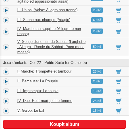
agitato ed appassionato assai)
II. Un bal (Valse: Allegro non troppo)
2.
05:50
25 Kč
III. Scene aux champs (Adagio)
3.
14:39
69 Kč
IV. Marche au supplice (Allegretto non
4.
04:27
25 Kč
troppo)
V. Songe d'une nuit du Sabbat (Larghetto
5.
- Allegro - Ronde du Sabbat: Poco meno
10:07
59 Kč
mosso)
Jeux d'enfants, Op. 22 - Petite Suite for Orchestra
I. Marche: Trompette et tambour
6.
02:00
25 Kč
II. Berceuse: La Poupée
7.
03:00
25 Kč
III. Impromptu: La toupie
8.
00:55
15 Kč
IV. Duo: Petit mari, petite femme
9.
03:37
25 Kč
V. Galop: Le bal
10.
01:44
15 Kč
Koupit album