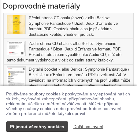
Doprovodné materiály
Přední strana CD obalu (cover) k albu Berlioz:
Symphonie Fantastique / Bizet: Jeux d'Enfants ve
formátu PDF. Obrázek obalu alba je přikládán v
dostatečné kvalitě, vhodné i pro tisk.
Zadní strana CD obalu k albu Berlioz: Symphonie
Fantastique / Bizet: Jeux d'Enfants ve formátu PDF.
Pokud si toto album vypálíte jako Audio CD, můžete
tento dokument vytisknout a vložit do zadní strany krabičky.
Digitální booklet k albu Berlioz: Symphonie Fantastique /
Bizet: Jeux d'Enfants ve formátu PDF o velikosti A4. V
závislosti na informacích viditelných na profilu alba může
obsahovat podrobné informace o albu a jednotlivých
skladbách, včetně seznamu participujících umělců,
Používáme soubory cookies k poskytování a vylepšování našich
přesného data a místa nahrání pro každou ze skladeb. Digitální
služeb, zvyšování zabezpečení, přizpůsobování obsahu,
booklet je tisknutelnou variantou profilu alba.
reklamním účelům a měření návštěvnosti. Můžete přijmout
všechny soubory cookies nebo provést podrobné nastavení.
Pro možnost stažení doprovodných materiálů je nutné mít zakoupenu
Změnu preferencí můžete kdykoli upravit.
minimálně jednu skladbu z tohoto alba.
Přijmout všechny cookies
Další nastavení
Kontakt
© 2026 Supraphonline.cz
|