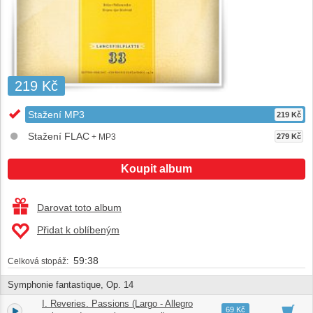
219 Kč
Stažení MP3
219 Kč
Stažení FLAC
+ MP3
279 Kč
Koupit album
Darovat toto album
Přidat k oblíbeným
59:38
Celková stopáž:
Symphonie fantastique, Op. 14
I. Reveries. Passions (Largo - Allegro
1.
13:19
69 Kč