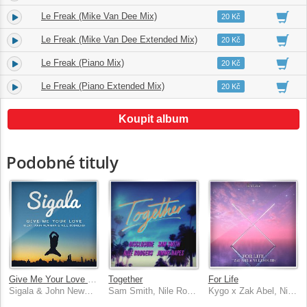
Le Freak (Mike Van Dee Mix)
4.
03:12
20 Kč
Le Freak (Mike Van Dee Extended Mix)
5.
04:53
20 Kč
Le Freak (Piano Mix)
6.
02:56
20 Kč
Le Freak (Piano Extended Mix)
7.
03:57
20 Kč
Koupit album
Podobné tituly
Give Me Your Love (Remixes)
Together
For Life
Sigala & John Newman, Nile Rodgers
Sam Smith, Nile Rodgers, Disclosure & Jimmy Napes
Kygo x Zak Abel, Nile Rodgers