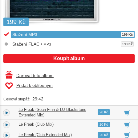
199 Kč
Stažení MP3
199 Kč
Stažení FLAC
+ MP3
199 Kč
Koupit album
Darovat toto album
Přidat k oblíbeným
29:42
Celková stopáž:
Le Freak (Sean Finn & DJ Blackstone
1.
05:53
20 Kč
Extended Mix)
Le Freak (Club Mix)
2.
02:54
20 Kč
Le Freak (Club Extended Mix)
3.
05:57
20 Kč