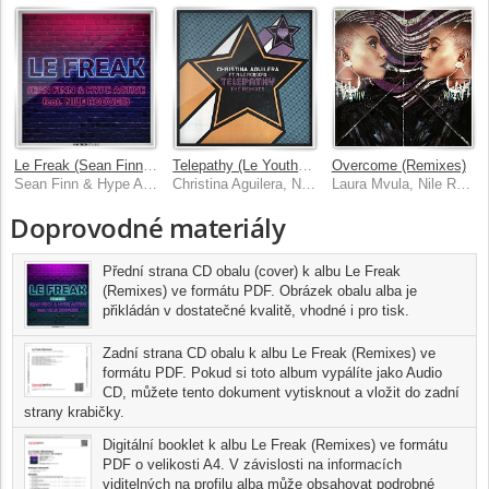
Le Freak (Sean Finn & Dj Blackstone Mix)
Telepathy (Le Youth Remix)
Overcome (Remixes)
Sean Finn & Hype Active, Nile Rodgers
Christina Aguilera, Nile Rodgers
Laura Mvula, Nile Rodgers
Doprovodné materiály
Přední strana CD obalu (cover) k albu Le Freak
(Remixes) ve formátu PDF. Obrázek obalu alba je
přikládán v dostatečné kvalitě, vhodné i pro tisk.
Zadní strana CD obalu k albu Le Freak (Remixes) ve
formátu PDF. Pokud si toto album vypálíte jako Audio
CD, můžete tento dokument vytisknout a vložit do zadní
strany krabičky.
Digitální booklet k albu Le Freak (Remixes) ve formátu
PDF o velikosti A4. V závislosti na informacích
viditelných na profilu alba může obsahovat podrobné