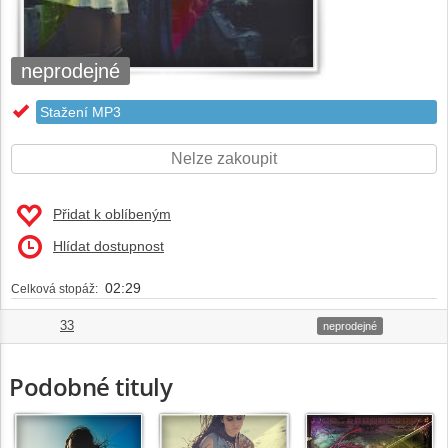
neprodejné
Stažení MP3
Nelze zakoupit
Přidat k oblíbeným
Hlídat dostupnost
02:29
Celková stopáž:
33
1.
02:29
neprodejné
Podobné tituly