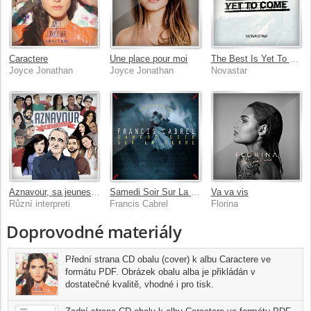
Caractere
Une place pour moi
The Best Is Yet To Come
Joyce Jonathan
Joyce Jonathan
Novastar
Aznavour, sa jeunesse
Samedi Soir Sur La Terre
Va va vis
Různí interpreti
Francis Cabrel
Florina
Doprovodné materiály
Přední strana CD obalu (cover) k albu Caractere ve
formátu PDF. Obrázek obalu alba je přikládán v
dostatečné kvalitě, vhodné i pro tisk.