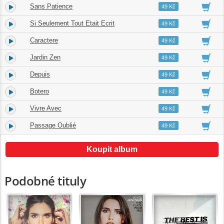
Sans Patience
4.
03:14
49 Kč
Si Seulement Tout Etait Ecrit
5.
03:31
49 Kč
Caractere
6.
04:06
49 Kč
Jardin Zen
7.
03:00
49 Kč
Depuis
8.
03:10
49 Kč
Botero
9.
02:37
49 Kč
Vivre Avec
10.
03:11
49 Kč
Passage Oublié
11.
02:55
49 Kč
Koupit album
Podobné tituly