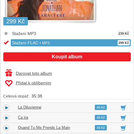
299 Kč
Stažení MP3
239 Kč
Stažení FLAC
+ MP3
299 Kč
Koupit album
Darovat toto album
Přidat k oblíbeným
35:38
Celková stopáž:
La Diluvienne
1.
03:26
49 Kč
Ca ira
2.
03:45
49 Kč
Quand Tu Me Prends La Main
3.
02:43
49 Kč