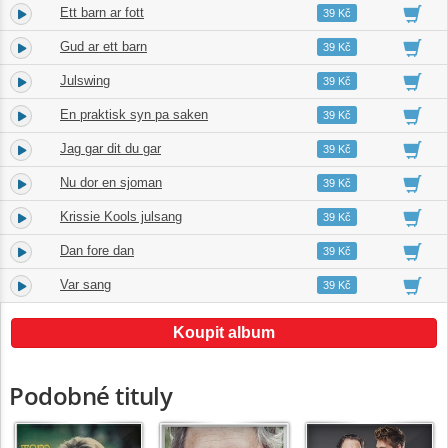
Ett barn ar fott
4.
02:55
39 Kč
Gud ar ett barn
5.
03:30
39 Kč
Julswing
6.
03:19
39 Kč
En praktisk syn pa saken
7.
03:34
39 Kč
Jag gar dit du gar
8.
04:20
39 Kč
Nu dor en sjoman
9.
03:40
39 Kč
Krissie Kools julsang
10.
04:12
39 Kč
Dan fore dan
11.
03:38
39 Kč
Var sang
12.
03:37
39 Kč
Koupit album
Podobné tituly