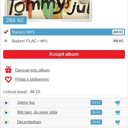
269 Kč
Stažení MP3
269 Kč
Stažení FLAC
+ MP3
350 Kč
Koupit album
Darovat toto album
Přidat k oblíbeným
46:15
Celková stopáž:
Julens ljus
1.
04:12
39 Kč
Mitt barn, du sover stilla
2.
05:20
39 Kč
Decemberbarn
3.
03:58
39 Kč