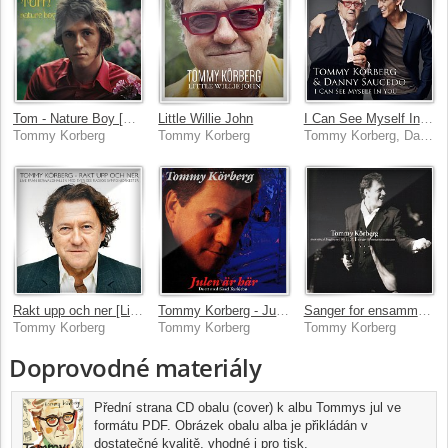
Tom - Nature Boy [Remastered 2011]
Little Willie John
I Can See Myself In You
Tommy Korberg
Tommy Korberg
Tommy Korberg, Danny Saucedo
Rakt upp och ner [Live In Stockholm / 2007]
Tommy Korberg - Julen ar har
Sanger for ensamma alskare / Levande pa Slagthuset 98.11.27
Tommy Korberg
Tommy Korberg
Tommy Korberg
Doprovodné materiály
Přední strana CD obalu (cover) k albu Tommys jul ve
formátu PDF. Obrázek obalu alba je přikládán v
dostatečné kvalitě, vhodné i pro tisk.