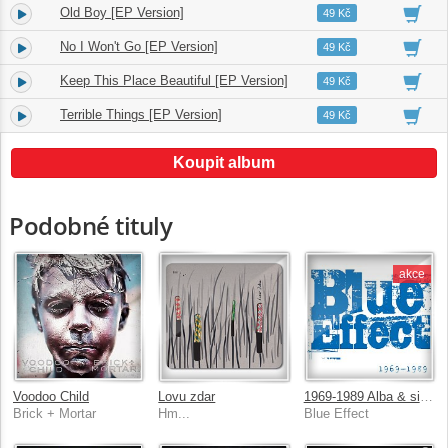
Old Boy [EP Version]
4.
02:23
49 Kč
No I Won't Go [EP Version]
5.
03:08
49 Kč
Keep This Place Beautiful [EP Version]
6.
04:04
49 Kč
Terrible Things [EP Version]
7.
03:53
49 Kč
Koupit album
Podobné tituly
akce
Voodoo Child
Lovu zdar
1969-1989 Alba & singly & bonusy 9 CD box
Brick + Mortar
Hm...
Blue Effect