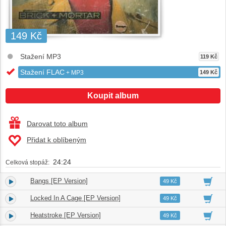
149 Kč
Stažení MP3
119 Kč
Stažení FLAC
+ MP3
149 Kč
Koupit album
Darovat toto album
Přidat k oblíbeným
24:24
Celková stopáž:
Bangs [EP Version]
1.
03:52
49 Kč
Locked In A Cage [EP Version]
2.
03:17
49 Kč
Heatstroke [EP Version]
3.
03:47
49 Kč