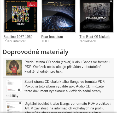
akce
Beatline 1967-1969
Fear Inoculum
The Best Of Nickelback Volume 1
Různí interpreti
TOOL
Nickelback
Doprovodné materiály
Přední strana CD obalu (cover) k albu Bangs ve formátu
PDF. Obrázek obalu alba je přikládán v dostatečné
kvalitě, vhodné i pro tisk.
Zadní strana CD obalu k albu Bangs ve formátu PDF.
Pokud si toto album vypálíte jako Audio CD, můžete
tento dokument vytisknout a vložit do zadní strany
krabičky.
Digitální booklet k albu Bangs ve formátu PDF o velikosti
A4. V závislosti na informacích viditelných na profilu
alba může obsahovat podrobné informace o albu a