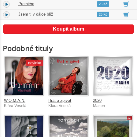
Premiéra
4.
04:03
25 Kč
Jsem ti v dálce blíž
5.
04:48
25 Kč
Koupit album
Podobné tituly
novinka
W.O.M.A.N.
Hrát a zpívat
2020
Klára Veselá
Klára Veselá
Marien