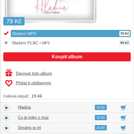
79 Kč
Stažení MP3
79 Kč
Stažení FLAC
+ MP3
99 Kč
Koupit album
Darovat toto album
Přidat k oblíbeným
19:46
Celková stopáž:
Hladina
1.
03:22
25 Kč
Co já mám z múz
2.
03:01
25 Kč
Smutno je mi
3.
04:32
25 Kč