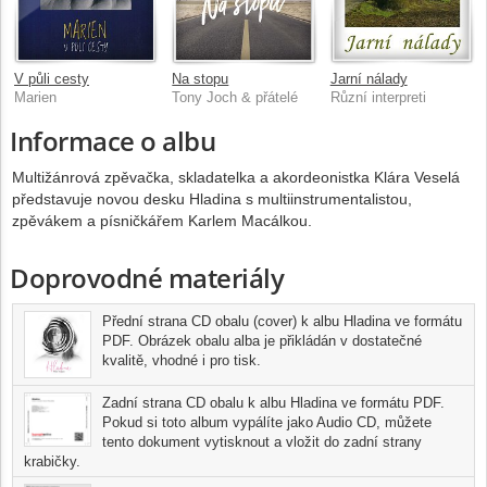
V půli cesty
Na stopu
Jarní nálady
Marien
Tony Joch & přátelé
Různí interpreti
Informace o albu
Multižánrová zpěvačka, skladatelka a akordeonistka Klára Veselá
představuje novou desku Hladina s multiinstrumentalistou,
zpěvákem a písničkářem Karlem Macálkou.
Doprovodné materiály
Přední strana CD obalu (cover) k albu Hladina ve formátu
PDF. Obrázek obalu alba je přikládán v dostatečné
kvalitě, vhodné i pro tisk.
Zadní strana CD obalu k albu Hladina ve formátu PDF.
Pokud si toto album vypálíte jako Audio CD, můžete
tento dokument vytisknout a vložit do zadní strany
krabičky.